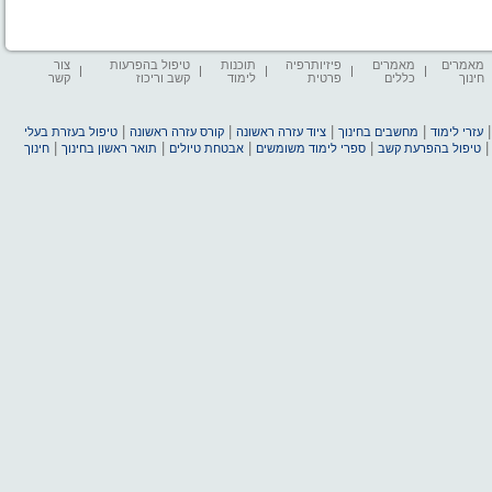
מאמרים
מאמרים
פיזיותרפיה
תוכנות
טיפול בהפרעות
צור
חינוך
כללים
פרטית
לימוד
קשב וריכוז
קשר
|
|
|
|
עזרי לימוד
מחשבים בחינוך
ציוד עזרה ראשונה
קורס עזרה ראשונה
טיפול בעזרת בעלי
|
|
|
|
טיפול בהפרעת קשב
ספרי לימוד משומשים
אבטחת טיולים
תואר ראשון בחינוך
חינוך