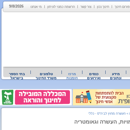
9/8/2026
פורום חינוך
חינוך נכון
צור קשר
הרשמה כמנוי לעיתון
מי אנחנו
מידע
כנסים
מרכז
טלפונים
בתי הספר
ונתונים
ואירועים
הזמנות
משרד החינוך
בישראל
>
העשרה מחוץ לביה"ס - כללי
ויות, העשרה וגאומטריה