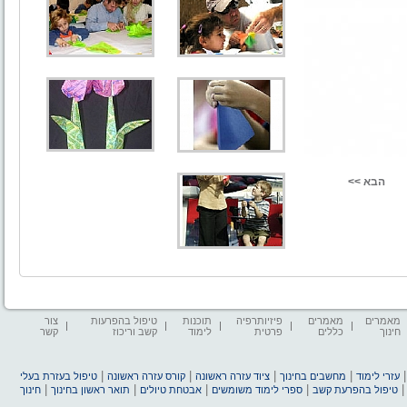
מאמרים
מאמרים
פיזיותרפיה
תוכנות
טיפול בהפרעות
צור
חינוך
כללים
פרטית
לימוד
קשב וריכוז
קשר
|
|
|
|
עזרי לימוד
מחשבים בחינוך
ציוד עזרה ראשונה
קורס עזרה ראשונה
טיפול בעזרת בעלי
|
|
|
|
טיפול בהפרעת קשב
ספרי לימוד משומשים
אבטחת טיולים
תואר ראשון בחינוך
חינוך