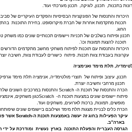
ונות בתכנות,
תכנון, לוגיקה,
תכנון מערכתי ועוד.
היכרות והתנסות של הפונקציות הבסיסיות והפקדים העיקריים של סביב
תכנות מתקדמות אחרות של חברת מיקרוסופט. בחירת התוכנות
בהתא
החוג.
תכנון ופיתוח בשלבים של תכניות
ויישומים תכנותיים שונים כמו משחק טרי
תוכנה להצגת תמונות וכו'.
היכרות והתנסות עם תוכנות לפיתוח משחקי מחשב מתקדמים הדורשים שי
עקרונות בעבודת צוות תכנות. פיתוח
כישורים לעבודת צוות, חשיבה יוצרת
טימדיה, תלת מימד ואנימציה
תכנון, עיצוב ופיתוח של
תוצרי מולטימדיה, אנימציה תלת מימד וגרפיק
תכנון מרחבי וחשיבה יוצרת.
הכרה והתנסות של תוכנת ה-
Scratch
והתנסות במרכבים השונים שלה.
פיתוח יישומים שונים במצעות תוכנת ה-
Scratch
כגון משחקים, אינמציו
מופשים, תמונות, ברכות לארועים, משחקים ועוד.
הכרת כלים לבניית מצגות תלת מימד ושילובם ביישומים שונים שיפותחו
עיקר הפעילות בחוג זה יעשה באמצעות תוכנת ה-
Scratch
אשר פות
בארה"ב.
הגרסה העברית והפעלת התוכנה
בארץ
נעשית
ומודרכת על ידי 