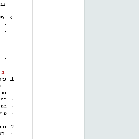
·
במה
3.
פי
·
·
·
·
·
ב.
1.
פית
·
תכ
הפע
·
בני
·
במה
·
פית
2.
מול
·
תכנ