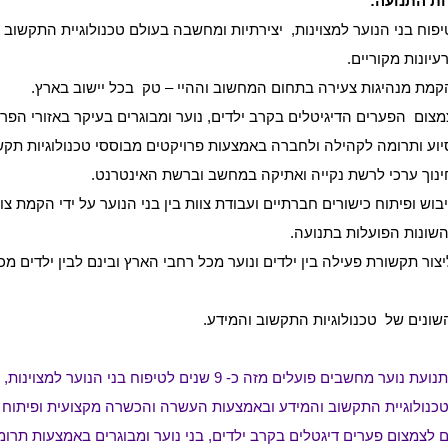
ות התנועה:
יפוח בני הנוער למצוינות,
יצירתיות ומחשבה בעולם טכנולוגיית התקשוב ו
עיונות מקוריים.
קמת מנהיגות צעירה בתחום המחשוב וההיי – טק
בכל יישוב בארץ.
מצום
הפערים הדיגיטלים בקרב ילדים, נוער ומבוגרים בעיקר באזורי הפרי
יוע ותרומה לקהילה ולחברה באמצעות פרויקטים מבוססי טכנולוגיות תקשו
ינוך ערכי לרשת נקייה ואתיקה במחשב וברשת האינטרנט.
יבוש ופיתוח כישורים חברתיים ועבודת צוות בין בני הנוער על ידי הקמת צ
שונות הפועלות בתנועה.
יצור תקשורת פעילה בין ילדים ונוער מכל רחבי הארץ ובינם לבין ילדים 
שונים של
טכנולוגיות התקשוב והמידע.
אנו בתנועת נוער מחשבים פועלים מזה כ- 9 שנים לטיפוח בני
כנולוגיית התקשוב והמידע ובאמצעות העשרה והכשרה מקצועית ופיתוח מ
ם לצמצום פערים דיגטלים בקרב ילדים, בני נוער ומבוגרים באמצעות תר