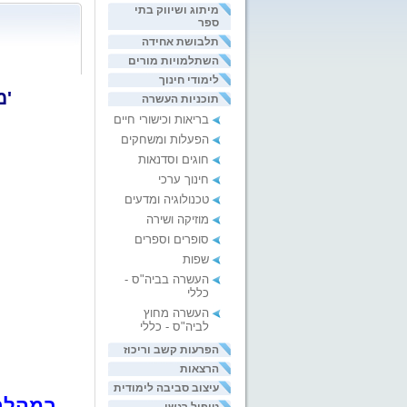
מיתוג ושיווק בתי
ספר
תלבושת אחידה
השתלמויות מורים
לימודי חינוך
'מ
תוכניות העשרה
בריאות וכישורי חיים
הפעלות ומשחקים
חוגים וסדנאות
חינוך ערכי
טכנולוגיה ומדעים
מוזיקה ושירה
סופרים וספרים
שפות
העשרה בביה"ס -
כללי
העשרה מחוץ
לביה"ס - כללי
הפרעות קשב וריכוז
הרצאות
עיצוב סביבה לימודית
במהלך 