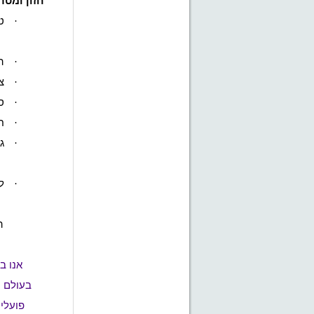
חזון ומטר
·
ט
ר
·
ה
·
צ
·
ס
·
ח
·
ג
ה
·
ל
ה
בעולם ט
פועלי