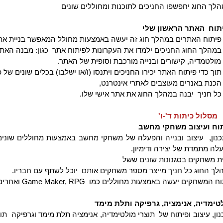
לך החוג יחפשפו החניכים לתוכנות ומחוללים שונים
תוח
האתר הראשון שלי
פיתוח האתרים במהלך חוג זה יעשה באמצעות מחולל המאפשר בניית אתר
במהלך החוג החניכים ילמדו את העקרונות לפיתוח אתר
כגון: מבנה האתר
מולטמדיה, קישורים ובנייה מורכבת וסופית של האתר.
תוך כדי פיתוח האתר יכירו החניכים ויתנסו (ו/או ישלבו) בכלים שונים של 
הכנת באנרים מעוצבים לאתרי אינטרנט,
כל חניך
יבנה במהלך החוג את אתר אישי שלו.
מסלול כיתות ד'-ו'
וח ועיצוב משחקי מחשב
נון,
עיצוב ובנייה והפעלה של משחקי מחשב באמצעות מחוללים שוני
לה מתמדת של יצירה ודימיון.
ית משחקים בסגנונות שונים ששל
לך החוג כל חניך מייצר מספר משחקים אותם
יוכל לשתף עם חבריו.
וח המשחקים יעשה באמצעות מחוללים כמו
Game Maker, RPG
ואחרים
טימדיה, אנימציה, גרפיקה ותלת מימד
ון, עיצוב ופיתוח של
תוצרי מולטימדיה, אנימציה תלת מימד וגרפיקה
תוך