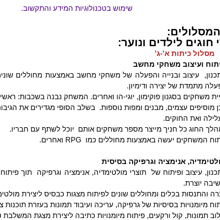
שימוש בטכנולוגיות המידע והתקשוב.
המסלולים:
 חוגים לילדים ונוער:
מסלול כיתות א'-ג'
תוח ועיצוב משחקי מחשב
כנון,
עיצוב ובנייה והפעלה של משחקי מחשב באמצעות מחוללים שוני
לה מתמדת של יצירה ודימיון.
ית משחקים בסגנון פוקימון, יוגי-הו ואחרים. המשחק נבנה בשכבות: ר
 מוסיפים עצמים, מבנים ומפות נוספות.
בשלב הסופי מגדירים את הגיבורי
לילה ואת החוקים.
לך החוג כל חניך מייצר מספר משחקים אותם
יוכל לשתף עם חבריו.
וח המשחקים יעשה באמצעות מחוללים כמו
RPG
ואחרים.
לטימדיה, אנימציה וגרפיקה בסיסית
כנון, עיצוב ופיתוח של
תוצרי מולטימדיה, אנימציה וגרפיקה
תוך פיתוח כ
יבה יוצרת.
ה והתנסות בכלים ומחוללים שונים לפיתוח מצגות כבסיס ליצירת מולטימ
וח מיומנויות בסיסיות של גרפיקה, עריכה ועיבוד תמונות בעזרת תוכנות צ
וב תמונות, קול ורקעים, פיתוח מיומנויות כתיבה ליצירת מצגת המשלבת 