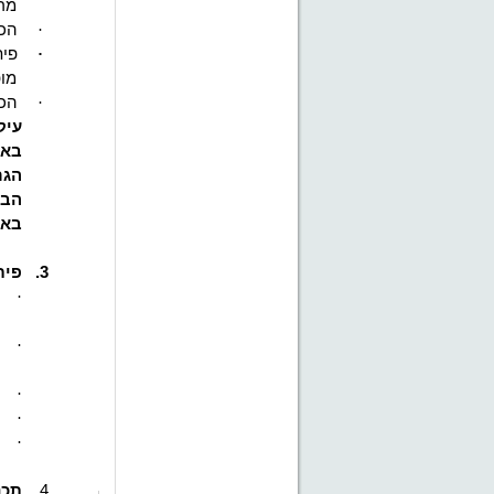
מרח
·
הכר
·
פית
מופ
·
הכר
עיק
באר
הגר
הבי
באר
3.
פית
·
·
·
·
·
4.
תכנ