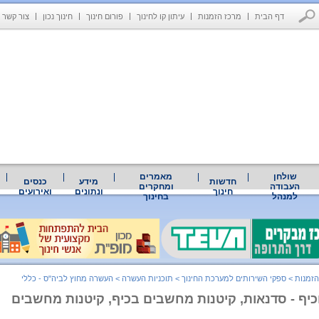
דף הבית
מרכז הזמנות
עיתון קו לחינוך
פורום חינוך
חינוך נכון
צור קשר
שולחן
מאמרים
חדשות
מידע
כנסים
העבודה
ומחקרים
חינוך
ונתונים
ואירועים
למנהל
בחינוך
הזמנות
>
ספקי השירותים למערכת החינוך
>
תוכניות העשרה
>
העשרה מחוץ לביה"ס - כללי
כיף - סדנאות, קיטנות מחשבים בכיף, קיטנות מחשבים