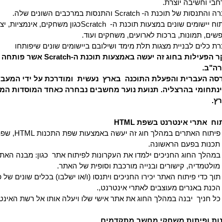
בי וחשיבה יוצרת.
ה והתנסות של תוכנת ה-
Scratch
והתנסות במרכבים השונים שלה.
וח יישומים שונים במצעות תוכנת ה-
Scratch
כגון משחקים, אינמציות, יצ
שים, תמונות, ברכות לארועים, משחקים ועוד.
ת כלים לבניית מצגות תלת מימד ושילובם ביישומים שונים שיפותחו
ר הפעילות בחוג זה יעשה באמצעות תוכנת ה-
Scratch
אשר פותחה ב
ה"ב.
סה העברית והפעלת התוכנה
בארץ
נעשית
ומודרכת על ידי המעב
נתחומי בהרצליה. תנועת נוער מחשבים נבחרה כאחד המוסדות המו
ץ.
וח
אתרי אינטרנט בשפת
HTML
פיתוח האתרים במהלך חוג זה יעשה באמצעות שפת התכנות
HTML
, שפת
תכנות בפעם הראשונה.
במהלך החוג החניכים ילמדו את העקרונות לפיתוח אתר
כגון: מבנה האתר
מולטמדיה, קישורים ובנייה מורכבת וסופית של האתר.
תוך כדי פיתוח האתר יכירו החניכים ויתנסו (ו/או ישלבו) בכלים שונים של 
הכנת באנרים מעוצבים לאתרי אינטרנט,.
כל חניך
יבנה במהלך החוג את אתר אישי שלו ויעלה אותו אל רשת האינט
ות ופיתות משחקי מחשב מתקדמים