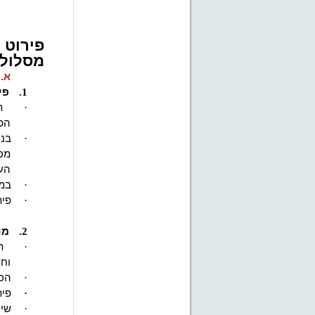
פירוט 
מסלולי
א.
1.
פי
·
ת
הפע
·
בני
מכן
הע
·
במה
·
פית
2.
מו
·
ת
וחש
·
הכר
·
פית
·
שיל