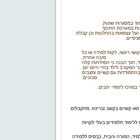
וד במסגרות שונות
.
בות במערכת החינוך
ועל עצמאות בהחלטות וכן קבלת
יפיים
.
קושי ריגשי, לקות למידה או כל
סיבה
אחרת
.
ד, תוך הבנה כי הפתיחות קלה
ר המקורב לילד בחיי היום יום
.
 בהתמודדות עם קשיים ומצבים
סבוכים
.
 במרכז לימודי יהבים
.
ו/או קשיים בקשב ובריכוז. מתקבלים
ללימוד תלמידים בעלי לקויות
מיד, המורה והבית, כבסיס ללמידה