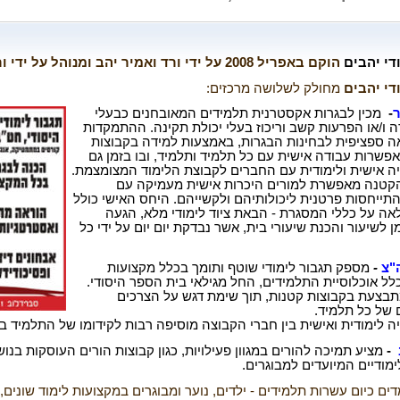
די יהבים
הוקם באפריל 2008 על ידי ורד ואמיר
יהב ומנוהל על ידי ו
די יהבים
מחולק לשלושה
מרכזים
:
ר
-
מכין לבגרות אקסטרנית תלמידים המאובחנים כבעלי
 ו/או הפרעות קשב וריכוז
בעלי יכולת תקינה. ההתמקדות
ה ספציפית לבחינות הבגרות, באמצעות למידה
בקבוצות
פשרות עבודה אישית עם כל תלמיד ותלמיד, ובו בזמן גם
ה
אישית ולימודית עם החברים לקבוצת הלימוד המצומצמת
.
קטנה מאפשרת למורים
היכרות אישית מעמיקה עם
התייחסות פרטנית ליכולותיהם ולקשייהם. היחס האישי
כולל
ה על כללי המסגרת - הבאת ציוד לימודי מלא, הגעה
ן לשיעור
והכנת שיעורי בית, אשר נבדקת יום יום על ידי כל
"צ
-
מספק תגבור לימודי שוטף ותומך בכלל מקצועות
כלל אוכלוסיית התלמידים, החל
מגילאי בית הספר היסודי
.
בצעת בקבוצות קטנות, תוך שימת דגש על הצרכים
ם של כל תלמיד.
ה לימודית ואישית בין חברי הקבוצה מוסיפה
רבות לקידומו של התלמיד ב
-
מציע תמיכה להורים במגוון פעילויות, כגון קבוצות הורים העוסקות בנו
מודיים המיועדים למבוגרים
.
ים כיום עשרות תלמידים - ילדים, נוער ומבוגרים
במקצועות לימוד שונים,