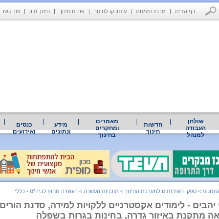
דף הבית
מרכז הזמנות
עיתון קו לחינוך
פורום חינוך
חינוך נכון
צור קשר
שולחן
מאמרים
חדשות
מידע
כנסים
העבודה
ומחקרים
חינוך
ונתונים
ואירועים
למנהל
בחינוך
הזמנות
>
ספקי השירותים למערכת החינוך
>
תוכניות העשרה
>
העשרה מחוץ לביה"ס - כללי
 יהבים - לימודים אקסטרניים ללקויות למידה, סדנת הורים 
אה מתקנת באיזור גדרה, בחינות בגרות בשפלה