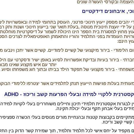
העצמה ובקורסי
העשרה שונים
וכי, איבחונים דידקטיים
י יהבים מספק ייעוץ חינוכי
פרטני, העוסק בתחומי למידה ובאפשרויות לימ
ן על ידי יועצת חינוכית מנוסה
,
בעלת תואר שני בייעוץ חינוכי ושנות ותק ר
עוץ מחוץ למסגרת בית הספר הינו
היכולת לשמור על דיסקרטיות מוחלטת 
ויות
העומדות בפני התלמיד והוריו והתאמתן האופטימאלית לצרכים
הספצ
וץ הינם
:
 הלימודי - בירור מיקצועי של קשיים
לימודיים. קשיים אשר יתכן וינבעו מ
רתי - בירור בעיות ובדיקת
אפשרויות לסיוע באופן ישיר ודסקרטי עם היל
יותר עם איש
מקצוע שאינו מבוג
פחתי - בירור מקצועי של תפקוד
הילד בביתו ובתוך חוג משפחתו וסיוע
ותית בעלות פגישות הייעוץ תנתן
לתלמידים אשר יצטרפו ללימודי הבוקר
סטרנית ללקויי למידה ובעלי הפרעות קשב וריכוז
-
ADHD
 לבגרות אקסטרנית תלמידי תיכון וחיילים משוחררים בעלי לקויות למידה 
דים בעלי אבחון תקף ובעלי יכולת תקינה.
מתקיימים בקבוצות קטנות ובהנחיית מורים מנוסים בעלי הכשרה ספציפית 
 קשיי קשב וריכוז.
ם מקפיד על יחס אישי לכל תלמיד ותלמיד, תוך שמירת קשר הדוק בין התל