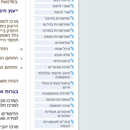
טיפול רגשי
.
בסדנאות 
ספרי לימוד
ייעוץ חינ
עזרי לימוד
מחשבים בחינוך
מרכז לימוד
אטרקציות בדרום
הייעוץ נית
היתרון ביי
אטרקציות במרכז
כלל האפשר
אטרקציות בצפון
תחומי הייע
מוזיאונים
התחום
טיול שנתי
מדע וטבע
התחום החב
אימון אישי
מרכז מבקרים
התחום המש
חינוך פיננסי וכלכלת
המשפחה
הנחה משמע
טיפול בעזרת בעלי
חיים
בגרות אק
למידה מתוקשבת
אומנויות הבמה
המרכז מכין
למרכז תלמי
עזרה ראשונה
ארגונים, אגודות
הלימודים 
ומכונים
למידה ו/או
בתי"ס לאומנויות
הבמה
מרכז יהבי