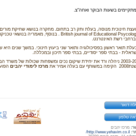
מתקיימים בשעות הבוקר ואחה"צ.
יועצת חינוכית מנוסה, בעלת ותק רב בתחום.
מחקרה
בנושא שחיקת מורים
. British journal of Educational Psycolo
בנוסף, מאמריה בנושאי טכניקות
וברחבי רשת האינטרנט
.
עלת תואר ראשון בפסיכולוגיה ותואר שני ביעוץ
חינוכי. במשך שנים היא 
שראלית - בבתי ספר
יסודיים, בבתי ספר תיכון ובמכללה
.
שכולות של משרד הביט
שנת
2008
הקימה במשותף עם בעלה אמיר את
מרכז
לימודי יהבים
הפוע
ח דואר
ש
אה טלפון
ה
ר:
מרכז יהבים
ר:
http://www.yehavim.co.il/