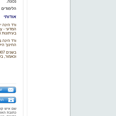
נכונה.
הלימודים 
אודותי
ורד הינה 
המדעי
gy -
בעיתונות 
ורד הינה ב
החינוך הי
בשנים 2003-2007 ניהלה ורד את יחידת שיקום נכים ומשפחות
וכאמור, ב
של
הר
שם איש קש
כתובת האת