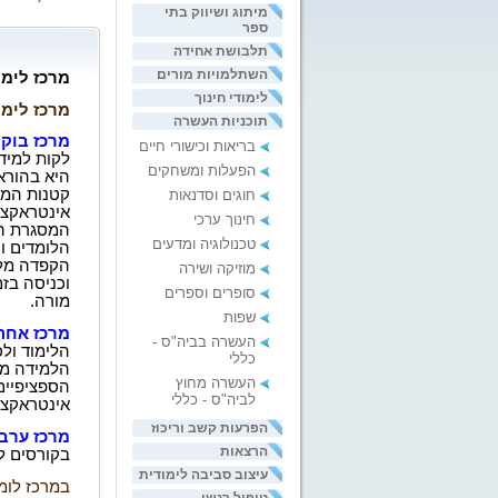
מיתוג ושיווק בתי
ספר
תלבושת אחידה
השתלמויות מורים
מרכז לימו
לימודי חינוך
מרכז לימו
תוכניות העשרה
מרכז בוק
בריאות וכישורי חיים
לקות למידה
הפעלות ומשחקים
היא בהורא
קטנות המא
חוגים וסדנאות
אינטראקצי
חינוך ערכי
המסגרת ה
טכנולוגיה ומדעים
הלומדים ו
הקפדה מלא
מוזיקה ושירה
וכניסה בזמ
סופרים וספרים
מורה
.
שפות
מרכז אחה
העשרה בביה"ס -
הלימוד ול
כללי
הלמידה מת
העשרה מחוץ
הספציפיי
לביה"ס - כללי
אינטראקצי
הפרעות קשב וריכוז
מרכז ערב
הרצאות
בקורסים לי
עיצוב סביבה לימודית
במרכז לומד