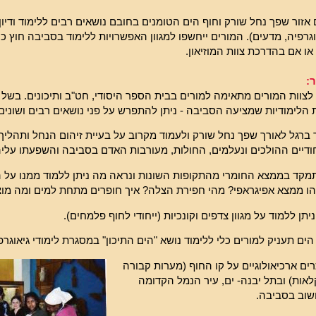
אזור שפך נחל שורק וחוף הים הטומנים בחובם נושאים רבים ללימוד ודיון 
גרפיה, מדעים). המורים ייחשפו למגוון האפשרויות ללימוד בסביבה חוץ כ
ו אם בהדרכת צוות המוזיאון.
:
צוות המורים מתאימה למורים בבית הספר היסודי, חט"ב ותיכונים. בשל מ
 הלימודיות שמציעה הסביבה - ניתן להתפרש על פני נושאים רבים ושונים
 ברגל לאורך שפך נחל שורק ולעמוד מקרוב על בעיית זיהום הנחל ותהליך 
חודיים ההולכים ונעלמים, החולות, מעורבות האדם בסביבה והשפעתו עליה
נתמקד בממצא החומרי מהתקופות השונות ונראה מה ניתן ללמוד ממנו על 
הו ממצא אפיגראפי? מהי חפירת הצלה? איך חופרים מתחת למים ומה מו
יתן ללמוד על מגוון צדפים וקונכיות (ייחודי לחוף פלמחים).
ים תעניק למורים כלי ללימוד נושא "הים התיכון" במסגרת לימודי גיאוגרפ
ים ארכיאולוגיים על קו החוף (מערות קבורה
לאות) ובתל יבנה- ים, עיר הנמל הקדומה
וב בסביבה.