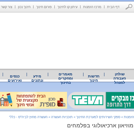
דף הבית
מרכז הזמנות
עיתון קו לחינוך
פורום חינוך
חינוך נכון
צור קשר
שולחן
מאמרים
חדשות
מידע
כנסים
העבודה
ומחקרים
חינוך
ונתונים
ואירועים
למנהל
בחינוך
הזמנות
>
ספקי השירותים למערכת החינוך
>
תוכניות העשרה
>
העשרה מחוץ לביה"ס - כללי
מוזיאון ארכיאולוגי בפלמחים