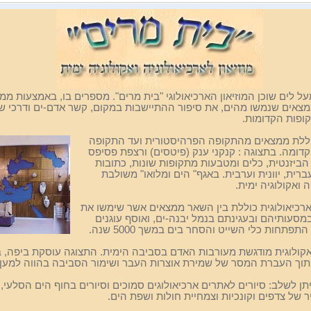
ל לים שוכן המוזיאון הארכיאולוגי "בית מרים". מספרים בו, באמצעות ממ
מצאים שנמשו מהים, את סיפור ההתיישבות במקום, קשר אדם-ים ודרכי
שי
קופות הקדומות.
ללת ממצאים מהתקופה הפרהיסטורית
ועד התקופה
דומה. בתצוגה : קנקני ענק (פיטסים) ורצפת פסיפס
הביזנטית, כלים ומטבעות מתקופות שונות, כתובות
רית, יוונית וערבית. באגף
"
הים ומלואו" משולבת
ה ואקולוגיה ימית.
כיאולוגית כוללת בין
השאר ממצאים אשר שימשו את
במסעותיהם ובעגינתם בנמל יבנה-ים, ואוסף עוגנים
פתחות כלי השייט והסחר בים במשך 5000 שנה.
קולוגית מודגשת
מעורבות האדם בסביבה הימית. התצוגה עוסקת ביפה, 
תוך העברת המסר של
שמירת אוצרות העבר ושימור הסביבה בהווה למען 
תן לשלב: סיורים
לאתרים ארכיאולוגים סמוכים וסיורים בחוף הים הסלעי, 
ר של
צדפים וקונכיות וצמחיית חולות ושפת הים
.