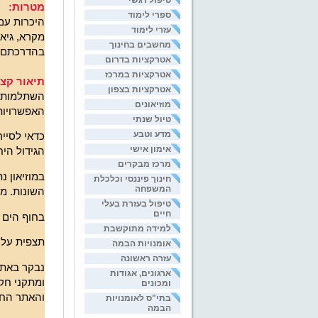
טיפול רגשי
מטרות:
ספרי לימוד
היכרות עם 
עזרי לימוד
מקרא, גיאו
מחשבים בחינוך
בהדרכתם א
אטרקציות בדרום
אטרקציות במרכז
תיאור קצר
אטרקציות בצפון
השתלמות ל
מוזיאונים
האפשרויות
טיול שנתי
מדע וטבע
כדאי לסייר
אימון אישי
הגידול הי
מרכז מבקרים
במוזיאון 
חינוך פיננסי וכלכלת
המשפחה
השונות. מ
טיפול בעזרת בעלי
חיים
בחוף הים נ
למידה מתוקשבת
תצפית על ה
אומנויות הבמה
עזרה ראשונה
נבקר באתר
ארגונים, אגודות
ומתקני חק
ומכונים
והאתר החש
בתי"ס לאומנויות
הבמה