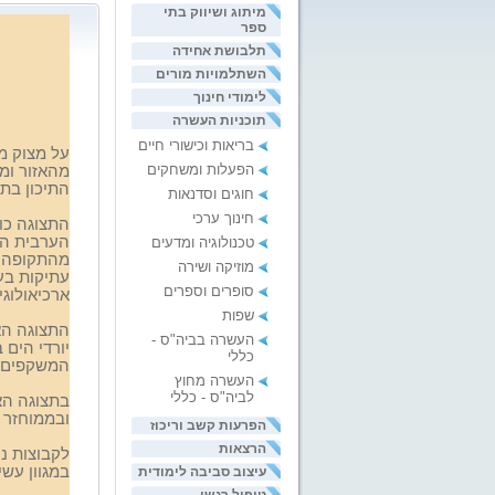
מיתוג ושיווק בתי
ספר
תלבושת אחידה
השתלמויות מורים
לימודי חינוך
תוכניות העשרה
בריאות וכישורי חיים
על מצוק מע
הפעלות ומשחקים
מהאזור ומ
התיכון בת
חוגים וסדנאות
חינוך ערכי
התצוגה כו
הערבית הק
טכנולוגיה ומדעים
מהתקופה
מוזיקה ושירה
עתיקות בעב
סופרים וספרים
ארכיאולוגי
שפות
התצוגה האר
העשרה בביה"ס -
יורדי הים 
כללי
המשקפים הת
העשרה מחוץ
לביה"ס - כללי
בתצוגה הא
ובממוחזר 
הפרעות קשב וריכוז
הרצאות
לקבוצות ני
במגוון עשי
עיצוב סביבה לימודית