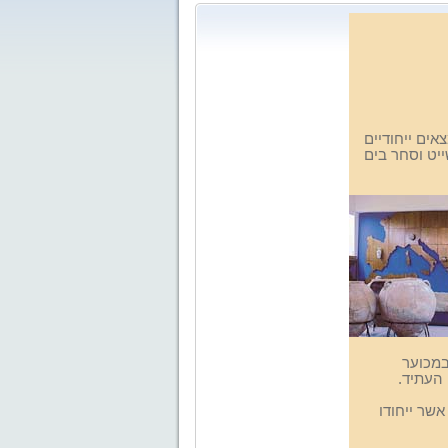
צאים
ייחודיים
יט וסחר בים
במכוער
העתיד.
אשר ייחודו