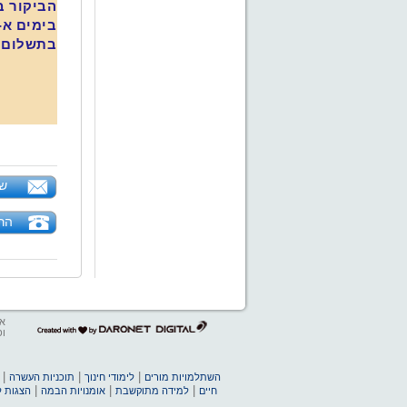
הביקור ב
בימים א-ה', ב
בתשלום 
של
הר
אב
דרונט
ופ
דיגיטל
-
בניית
|
|
|
השתלמויות מורים
לימודי חינוך
תוכניות העשרה
אתרים,
|
|
|
חיים
למידה מתוקשבת
אומנויות הבמה
הצגות ל
בניית
אתרי