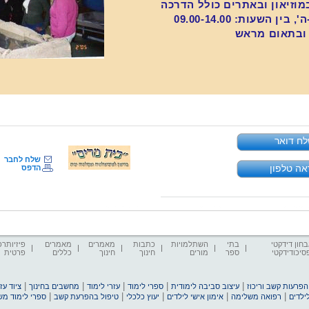
מוזיאון ובאתרים כולל הדרכה
ין השעות: 09.00-14.00
ובתאום מראש
ח דואר
שלח לחבר
אה טלפון
הדפס
חון דידקטי
בתי
השתלמויות
כתבות
מאמרים
מאמרים
פיזיותרפ
סיכודידקטי
ספר
מורים
חינוך
חינוך
כללים
פרטית
|
|
|
|
|
הפרעות קשב וריכוז
עיצוב סביבה לימודית
ספרי לימוד
עזרי לימוד
מחשבים בחינוך
ציוד ע
|
|
|
|
|
ילדים
רפואה משלימה
אימון אישי לילדים
יעוץ כלכלי
טיפול בהפרעת קשב
ספרי לימוד מ