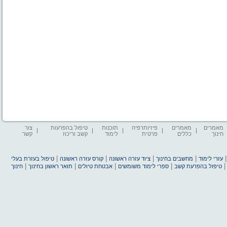
מאמרים
מאמרים
פיזיותרפיה
תוכנות
טיפול בהפרעות
צור
חינוך
כללים
פרטית
לימוד
קשב וריכוז
קשר
|
|
|
|
עזרי לימוד
מחשבים בחינוך
ציוד עזרה ראשונה
קורס עזרה ראשונה
טיפול בעזרת בעלי
|
|
|
|
טיפול בהפרעת קשב
ספרי לימוד משומשים
אבטחת טיולים
תואר ראשון בחינוך
חינוך