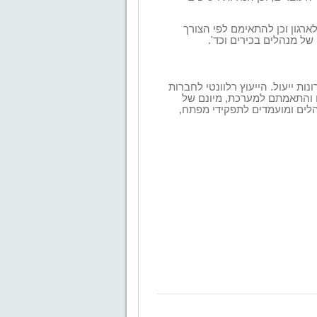
ארגון וכן להתאימם לפי הצורך
ל מנהלים בכירים וכד'.
נות ייעול. הייעוץ רלוונטי לחברות
ם והתאמתם למערכת, מיונם של
נהלים ומועמדים
לתפקידי מפתח,