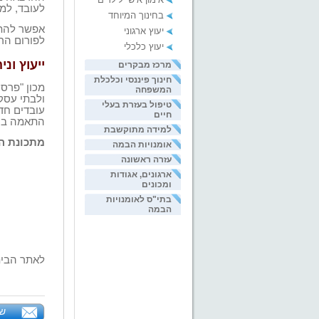
לעובד, למ
בחינוך המיוחד
אפשר להתא
יעוץ ארגוני
לפורום הרל
יעוץ כלכלי
ייעוץ וני
מרכז מבקרים
חינוך פיננסי וכלכלת
מכון "פרסו
המשפחה
ולבתי עסק
טיפול בעזרת בעלי
עובדים חד
חיים
התאמה בין
למידה מתוקשבת
מתכונת הי
אומנויות הבמה
עזרה ראשונה
ארגונים, אגודות
ומכונים
בתי"ס לאומנויות
הבמה
לאתר הבי
של