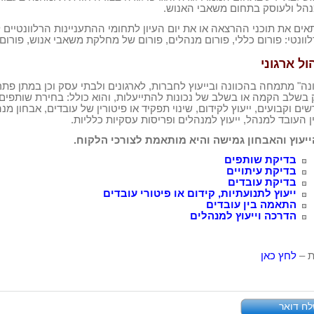
נהל ולעוסק בתחום משאבי האנוש.
ים את תוכני ההרצאה או את יום העיון לתחומי ההתעניינות הרלוונטיים
ל
וונטי: פורום כללי, פורום מנהלים, פורום של
מחלקת משאבי אנוש, פורום ש
הול ארגוני
נה" מתמחה בהכוונה ובייעוץ לחברות, לארגונים ולבתי עסק וכן במתן
פתרו
 בשלב הקמה או בשלב של נכונות
להתייעלות, והוא כולל: בחירת שותפי
שים
וקבועים, ייעוץ לקידום, שינוי תפקיד או פיטורין של עובדים, אבחון מ
 העובד למנהל, ייעוץ למנהלים ופריסות עסקיות כלליות
.
יעוץ והאבחון גמישה והיא מותאמת לצורכי הלקוח
.
בדיקת
שותפים
בדיקת
עיתויים
בדיקת
עובדים
ייעוץ
לתנועתיות, קידום או פיטורי עובדים
התאמה בין
עובדים
הדרכה וייעוץ
למנהלים
ת –
לחץ כאן
ח דואר