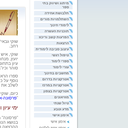
מיתוג ושיווק בתי
ספר
תלבושת אחידה
השתלמויות מורים
לימודי חינוך
תוכניות העשרה
הפרעות קשב וריכוז
שוקי גבאי
*
הרצאות
רחב
.
עיצוב סביבה לימודית
טיפול רגשי
יועץ, מנחה
ספרי לימוד
עיון בתחו
עזרי לימוד
סוהר וכיו"
מחשבים בחינוך
ספרו הראשו
אטרקציות בדרום
נוסף
על כך
לשלב את 
אטרקציות במרכז
אטרקציות בצפון
כיום, שוקי
מוזיאונים
"
פרסונה-אב
טיול שנתי
ימי עיון 
מדע וטבע
אימון אישי
"
פרסונה" מ
אימון אישי
בנושא
הנו
ההרצאה מש
אימון אישי לילדים