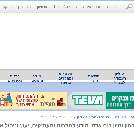
דף הבית
מרכז הזמנות
עיתון קו לחינוך
פורום חינוך
חינוך נכון
צור קשר
שולחן
מאמרים
חדשות
מידע
כנסים
העבודה
ומחקרים
חינוך
ונתונים
ואירועים
למנהל
בחינוך
הזמנות
>
ספקי השירותים למערכת החינוך
>
אימון אישי
>
אימון אישי
ון ומיון כוח אדם, מידע לחברות ומעסיקים, יעוץ וניהול ארג