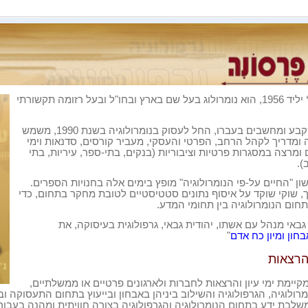
יליד 1956, הוא נומרולוג בעל
שם בארץ ובחו"ל ובעל רזומה תקשורתי
שוקי, איש קבע ומחשבים בעברו, החל לעסוק בנומרולוגיה בשנת 1990, משמש
ומדריך לקהל הרחב, הפרטי והעסקי, מעביר קורסים, סדנאות וימי
ם ומרצה
במסגרות פרטיות וציבוריות (בנקים, בתי-ספר, עיריות, בתי
ב
.(
ן "החיים על-פי הנומרולוגיה" מופץ בימים אלה בחנויות הספרים.
, שוקי שוקד על איסוף נתונים סטטיסטיים לטובת מחקר בתחום, כדי
תחום
הנומרולוגיה בין תחומי המדע.
 גבאי מנהל עם אשתו, יהודית גבאי, גרפולוגית בעיסוקה, את
חון ומיון כח אדם
"
והרצאות
קיימת ימי עיון והרצאות לחברות ולארגונים פרטיים או ממשלתיים,
מרולוגיה, הגרפולוגיה והשילוב ביניהן באבחון ובייעוץ בתחום התעסוקה וב
לבת ידע בתחום הנומרולוגיה והגרפולוגיה בצורה חוויתית ומהנה
בעבור 