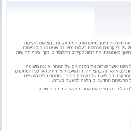
וח מערכות חינוך מתקדמות, המתחשבות במציאות הקיימת
והתואמות יותר למאה ה-21. מארגים, הוקמה בשנת 2007 על ידי קבוצת מנהלות בעלות נסיון רב שנים בניהול ופיתוח
ינוך מאתגרות, התורמות לקידום התלמידים, תוך יצירת תחושות
 היום ואשר יוצרות את המנהיגים של המחר, איננה משימה
ות עם אתגר זה בהצלחה: הן נשענות על הידע העדכני והמתקדם
חוזקות והחולשות של מערכת החינוך, נותנות כלים מעשיים
ל הרעיונות החדשניים הלכה למעשה בשדה.
. כל ריבוע מייצג את אחד מנושאי המומחיות שלנו;