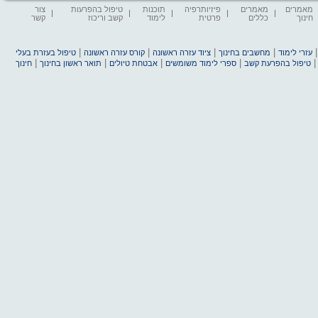
מאמרים
מאמרים
פיזיותרפיה
תוכנות
טיפול בהפרעות
צור
חינוך
כללים
פרטית
לימוד
קשב וריכוז
קשר
|
|
|
|
עזרי לימוד
מחשבים בחינוך
ציוד עזרה ראשונה
קורס עזרה ראשונה
טיפול בעזרת בעלי
|
|
|
|
טיפול בהפרעת קשב
ספרי לימוד משומשים
אבטחת טיולים
תואר ראשון בחינוך
חינוך