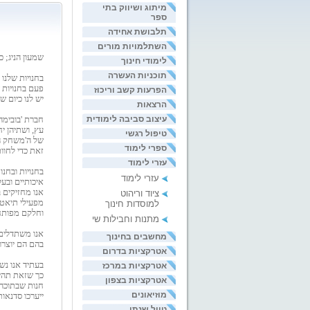
מיתוג ושיווק בתי
ספר
תלבושת אחידה
השתלמויות מורים
שמעון הניג; 
לימודי חינוך
תוכניות העשרה
בחנויות שלנו
פעם בחנויות ש
הפרעות קשב וריכוז
יש לנו כיום 
הרצאות
עיצוב סביבה לימודית
חברת 'בובימה
עץ, ושתיהן י
טיפול רגשי
של ה'משחק האו
ספרי לימוד
זאת כדי לחוות
עזרי לימוד
בחנויות ובחנ
עזרי לימוד
איכותיים ובע
אנו מחזיקים 
ציוד וריהוט
מפעילי תיאטר
למוסדות חינוך
וחלקם מפותחים
מתנות וחבילות שי
אנו משתדלים 
מחשבים בחינוך
בהם הם יוצרו.
אטרקציות בדרום
בעתיד אנו נש
אטרקציות במרכז
כך שזאת תהי
אטרקציות בצפון
חנות שבתוכה י
מוזיאונים
ייערכו סדנאות
טיול שנתי