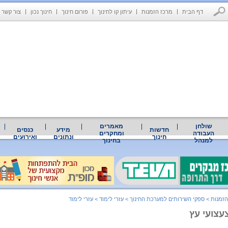
דף הבית
מרכז הזמנות
עיתון קו לחינוך
פורום חינוך
חינוך נכון
צור קשר
שולחן
מאמרים
חדשות
מידע
כנסים
העבודה
ומחקרים
חינוך
ונתונים
ואירועים
למנהל
בחינוך
הזמנות
>
ספקי השירותים למערכת החינוך
>
עזרי לימוד
>
עזרי לימוד
צעצועי עץ