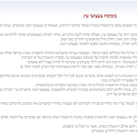
בובימה צעצועי עץ
כמי ששנים עוסק בתיאטרון בובות ומאוד מחובר לתחום, מצאתי כי צעצועי העץ פשוטים, נעים ל
 מגוון רחב של צעצועי עץ, אצלנו מותר לגעת בדברים, מותר לשחק בצעצועים ומותר להתרגש ואי
לנו יודע זאת, וחלק גדול מהאנשים חוזרים שוב ושוב.
שלוש חנויות, שמהוות מקום מפגש לאוהבי צעצועי העץ.
' צירוף של המילים 'בובה ובימה', שעסקה בעיקר בהעלאת מחזות תיאטרון בובות צירפה אליה את
חדיו שואפות לפתח תרבות של שימוש בצעצועי עץ ובובות תיאטרון על פי העיקרון
טונומי'. הרעיון הינו לתת לילד משחקים שיגרמו לו להיות פעיל ולא פאסיבי.
 'חווית משחק', שתהווה בפניו אבן יסוד לראות במציאות דבר הניתן לשינוי ותלוי בו.
ות המקוונת ניתן למצוא אלפי מוצרים שונים לכל גיל ולכל תקציב שהעיקרון המנחה אותם בהיותם
לי אפשרות למשחק מגוון.
במגוון בובות התיאטרון הגדול ביותר בארץ ממיטב החברות הבינלאומיות.
ון, גננות וילדים רבים משתמשים בבובות למשחק ולמופעים.
צעצועי העץ מיוצרים ע"י חברות ב
 ומיוצרים על ידינו.
לשמור על רמת מחירים סבירה ולעיתים לא מעטות מחירי המוצרים אף נמוכים מדומיהם באירופ
לב את צעצועי העץ ותיאטרון הבובות. בחנות הראשית שלנו בחיפה אנו שוקדים על הקמת אולם ת
ה
וקם אולם תיאטרון בובות, אשר בו יועלו בו מופעים,
 וחוגי תיאטרון לילדים ומבוגרים.