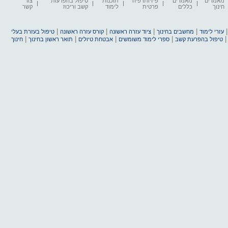
מאמרים
מאמרים
פיזיותרפיה
תוכנות
טיפול בהפרעות
צור
חינוך
כללים
פרטית
לימוד
קשב וריכוז
קשר
|
|
|
|
עזרי לימוד
מחשבים בחינוך
ציוד עזרה ראשונה
קורס עזרה ראשונה
טיפול בעזרת בעלי
|
|
|
|
טיפול בהפרעת קשב
ספרי לימוד משומשים
אבטחת טיולים
תואר ראשון בחינוך
חינוך