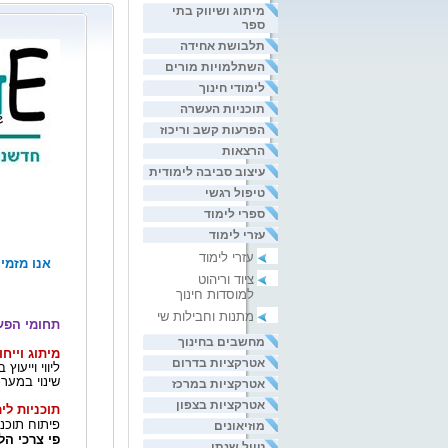
מיתוג ושיווק בתי
ספר
תלבושת אחידה
השתלמויות מורים
לימודי חינוך
תוכניות העשרה
הפרעות קשב וריכוז
הרצאות
עיצוב סביבה לימודית
טיפול רגשי
ספרי לימוד
עזרי לימוד
עזרי לימוד
אנו מזמינ
ציוד וריהוט
למוסדות חינוך
מתנות וחבילות שי
תחומי הפע
מחשבים בחינוך
מיתוג וייח
אטרקציות בדרום
ליווי וייעו
שינוי במערכ
אטרקציות במרכז
אטרקציות בצפון
תוכניות לי
פיתוח תוכנ
מוזיאונים
פי צרכי הל
טיול שנתי