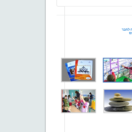
 לחבר
ס