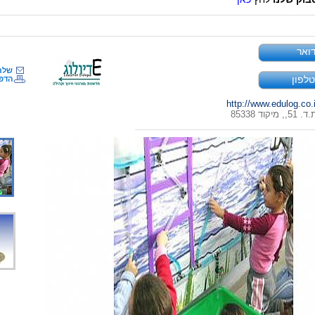
ואר
שלח
לפון
הדפ
http://www.edulog.co.i
קוד 85338