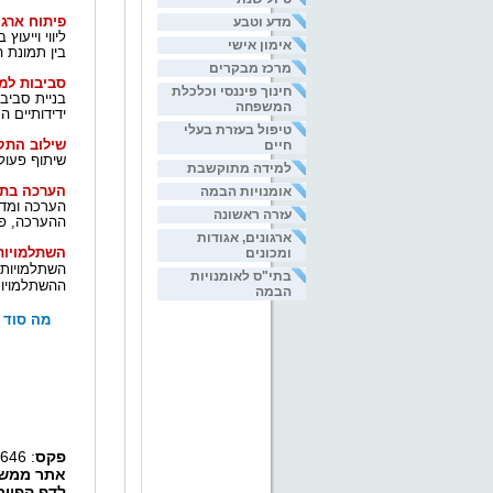
פיתוח ארגו
מדע וטבע
ליווי וייעו
אימון אישי
בין תמונת 
מרכז מבקרים
סביבות למ
חינוך פיננסי וכלכלת
בניית סביב
המשפחה
ידידותיים 
טיפול בעזרת בעלי
שילוב התק
חיים
שיתוף פעו
למידה מתוקשבת
הערכה בתח
אומנויות הבמה
הערכה ומדי
עזרה ראשונה
ההערכה, פי
ארגונים, אגודות
השתלמויות
ומכונים
השתלמויות 
בתי"ס לאומנויות
ההשתלמויות 
הבמה
מה סוד ה
פקס
: 08-6518646
אתר ממש
לדף הפייס