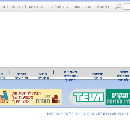
דף הבית
מרכז הזמנות
עיתון קו לחינוך
פורום חינוך
חינוך נכון
צור 
שולחן
מאמרים
חדשות
מידע
כנסים
מר
העבודה
ומחקרים
חינוך
ונתונים
ואירועים
הזמ
למנהל
בחינוך
ת
>
ספקי השירותים למערכת החינוך
>
עזרי לימוד
>
עזרי לימוד