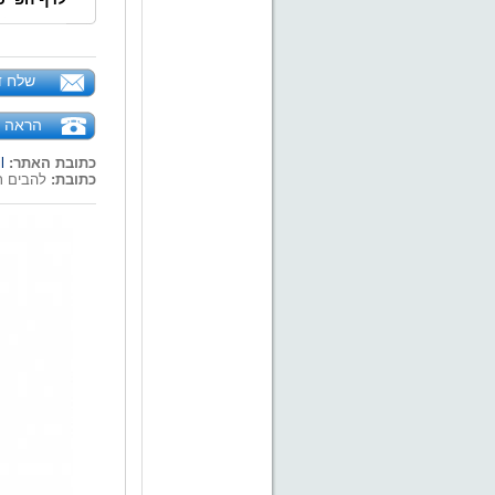
שלח ד
הראה ט
כתובת האתר:
l
כתובת:
להבים ת.ד. 51,, מי