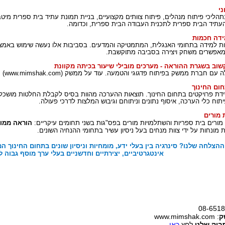
ני
ץ בתהליכי פיתוח מנהלים, פיתוח צוותים מקצועיים, בניית תמונת עתיד בית ספרית מיטב
העתיד הבית ספרית לתכנית העבודה הבית ספרית, וכדומה.
ידה חכמות
ות למידה בתחומי האנגלית, המתמטיקה והמדעים. בסביבות אלו נעשה שימוש באמצע
המאפשרים משחק ויצירה בסביבה מתוקשבת.
שוב בשגרת ההוראה - מערכים מובילי שיעור בכיתה מקוונת
לה עם חברת ממשק
בפיתוח פדגוגי והטמעה. עוד על ממשק (
www.mimshak.com
)
ום החינוך
דת פרויקטים בתחום החינוך. תוצאות ההערכה מהוות בסיס לקבלת החלטות מושכלת
תוח כלי הערכה, איסוף נתונים וניתוחם וגיבוש המלצות לדרכי פעולה.
 מורים
מורים בית ספריות והשתלמויות מורים בפס"גות בשני תחומים עיקריים:
הוראה ממו
מונחות על ידי צוות מנחים בעל ניסיון עשיר בתחומי ההנחיה השונים.
הצלחה שלנו? סינרגיה בין בעלי ידע, מומחיות וניסיון שונים בתחום החינוך 
אינטגרטיביים, יצירתיים וחדשניים בעלי ערך מוסף גבוה ל
ק
: www.mimshak.com
בוק שלנו
לחץ
כאן