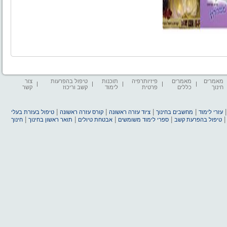
מאמרים
מאמרים
פיזיותרפיה
תוכנות
טיפול בהפרעות
צור
חינוך
כללים
פרטית
לימוד
קשב וריכוז
קשר
|
|
|
|
עזרי לימוד
מחשבים בחינוך
ציוד עזרה ראשונה
קורס עזרה ראשונה
טיפול בעזרת בעלי
|
|
|
|
טיפול בהפרעת קשב
ספרי לימוד משומשים
אבטחת טיולים
תואר ראשון בחינוך
חינוך