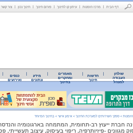
דף הבית
מרכז הזמנות
עיתון קו לחינוך
פורום חינוך
חינוך נכון
צור קשר
שולחן
מאמרים
חדשות
מידע
כנסים
העבודה
ומחקרים
חינוך
ונתונים
ואירועים
למנהל
בחינוך
הזמנות
>
ספקי השירותים למערכת החינוך
>
אימון אישי
>
בחינוך המיוחד
נה חברת ייעוץ רב-תחומית, המתמחה בארגונומיה והנדסת 
ק מגוונים -פיזיותרפיה, ריפוי בעיסוק, עיצוב תעשייתי, פ