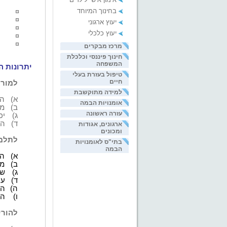
בחינוך המיוחד
יעוץ ארגוני
יעוץ כלכלי
מרכז מבקרים
חינוך פיננסי וכלכלת
המשפחה
יתרונות ה
טיפול בעזרת בעלי
חיים
למורה
למידה מתוקשבת
א)
הפ
אומנויות הבמה
ב)
מת
עזרה ראשונה
ג)
יכ
ד)
הפ
ארגונים, אגודות
ומכונים
לתלמי
בתי"ס לאומנויות
הבמה
א)
הפ
ב)
מנ
ג)
שי
ד)
עו
ה)
הפ
ו)
הפ
להורי