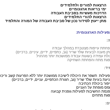
הרצאות למורים ולתלמידים
ימי בריאות ארגונומיים
הדרכות מעשיות בסביבת העבודה
הרצאות להורי התלמידים
מתן ייעוץ לסידור נכון של סביבת העבודה של המורה והתלמיד
פעילות הארגונומית:
:
חתת עייפות מצטברת במהלך עבודה
ן מענה לבעיות שלד שריר (גב, כתפיים, ידיים, עיניים, ברכיים)
ולת עמידה בשעות עבודה ממושכות יותר מהרגיל
גת מתח והפחתת השחיקה
ד:
עילות
תשפר את היכולת לישיבה ממושכת יותר ללא הפרעות קשב וריכוז
יעת בעיות שלד שריר (גב, חגורת הכתפיים, עניים, ידיים, ברכיים)
פור ביכולת הכתיבה
מס מופחת על העניים
נמת החשיבות לפעילות גופנית קבועה
גת מתחים
ם: