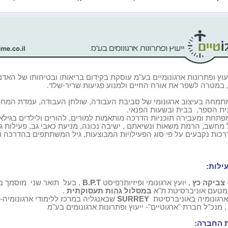
עוץ ופתרונות ארגונומיים בע"מ עוסקת בקידום בריאותו ובטיחותו של האדם
 במטרה לשפר את אורח החיים ולמנוע פגיעות שריר-שלד.
מתמחה בעיצוב ארגונומי של סביבת העבודה, שולחן העבודה, עמדת המח
ית הספר,
בבית ובשעות הפנאי.
מפתחת ומעבירה תוכניות הדרכה מותאמות למורים, להורים ולילדים בגילא
 מחשב, הרמת משאות ונשיאתם , ישיבה נכונה, מניעת כאבי גב, פעילות גו
רכות נקבעים על פי סוג הפעילויות המבוצעות, גיל המשתתפים בהדרכה ו
ילות:
צביקה כץ
, יועץ ארגונומי ופיזיותרפיסט
B.P.T
, בעל
תואר שני
מוסמך ב
מטעם אוניברסיטת ת"א
במסלול גהות תעסוקתית
.
גונומיה באוניברסיטת
SURREY
שבאנגליה במרכז ללימודי ארגונומיה-
, מנכ"ל חברת "ארגוטיים"- ייעוץ ופתרונות ארגונומים בע"מ
ת החברה: