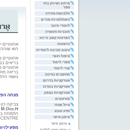
מיתוג ושיווק בתי
ספר
תלבושת אחידה
השתלמויות מורים
לימודי חינוך
תוכניות העשרה
הפרעות קשב וריכוז
הרצאות
ארגוטיים-י
הוא שוהה,
עיצוב סביבה לימודית
טיפול רגשי
ארגוטיים 
ספרי לימוד
בריאים בב
ארגוטיים 
עזרי לימוד
בריאה מול
מחשבים בחינוך
נושאי ההד
אטרקציות בדרום
אטרקציות במרכז
אטרקציות בצפון
מנחה הפע
מוזיאונים
צביקה כץ-
טיול שנתי
M.Occ.H
מדע וטבע
התמחה באר
אימון אישי
CENTRE
אימון אישי
מפעילויו
אימון אישי לילדים