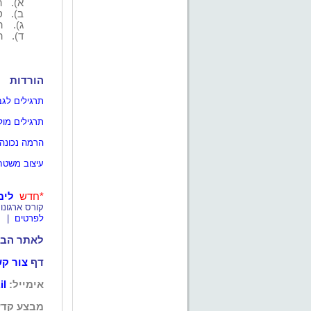
א).
ה
ב).
ס
ג).
ה
ד).
ה
הורדות
תרגילים לגב
תרגילים מו
הרמה נכונה
עיצוב משטח
*חדש
לימ
קורס ארגונו
לפרטים
|
לאתר הבי
דף
צור ק
אימייל:
il
מבצע קדש 2 (בית לרמן) גבעת שמואל, מיק