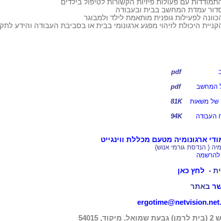
תמודדות עם פעולות פיזיות הקשורות לטיפול בילדים
דור עמדת המחשב בבית ובעבודה
כוונה לפעילות גופנית מותאמת לילד ולמבוגר
קניית היכולת לזיהוי מפגע ארגונומי בבית או בסביבת העבודה והידע לתקנ
pdf
ל המחשב
pdf
של
משאות
81K
 העבודה
94K
ודי ארגונומיה מטעם מכללת ווינגייט
מיה ( הנדסת גורמי
אנוש)
להרשמה
ת
-
לחץ כאן
שר
באתר
ergotime@netvision.net.
וד, 54015