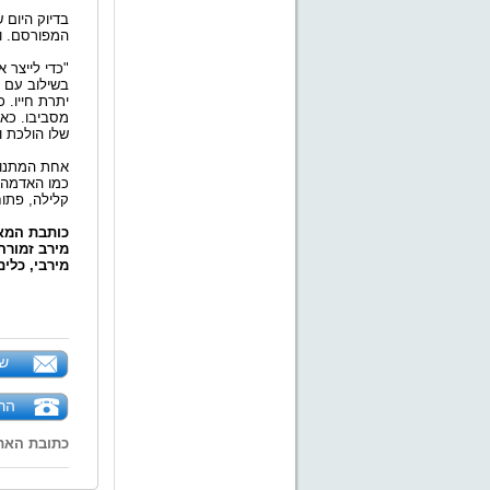
בדיוק היום
המפורסם. ו
"כדי לייצר 
בשילוב עם א
יתרת חייו. 
מסביבו. כאש
שלו הולכת ו
אחת המתנות 
כמו האדמה,
קלילה, פתוח
כותבת המא
מירב זמורה
מירבי, כלי
של
הר
כתובת האת