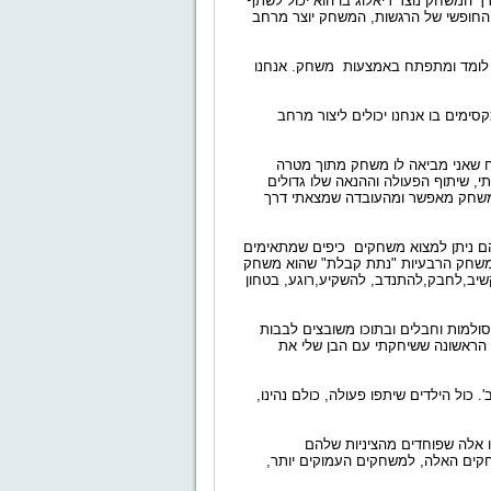
 המשחק נוצר דיאלוג בו הוא יכול לשתף
 החופשי של הרגשות, המשחק יוצר מרחב
ד לומד ומתפתח באמצעות משחק. אנחנו
ימים בו אנחנו יכולים ליצור מרחב
ק מריח שאני מביאה לו משחק מתוך מטרה
, שיתוף הפעולה וההנאה שלו גדולים
המשחק מאפשר ומהעובדה שמצאתי דרך
יהם ניתן למצוא משחקים כיפים שמתאימים
משחק הרבעיות "נתת קבלת" שהוא משחק
שיב,לחבק,להתנדב, להשקיע,רוגע, בטחון
למות וחבלים ובתוכו משובצים לבבות
 הראשונה ששיחקתי עם הבן שלי את
די כיתתו, עם המשחקים האלה ועוד כמה, 36 ילדים, כיתה ב'. כול הילדים שיתפו פעולה, כולם נהינו,
ו אלה שפוחדים מהציניות שלהם
ים האלה, למשחקים העמוקים יותר,