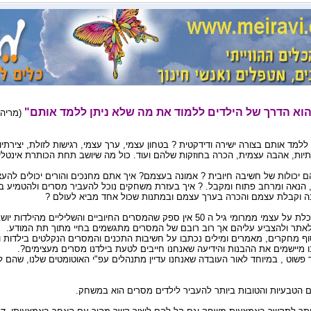
וא הדרך של הילדים ללמוד את מה שלא ניתן ללמד אותם"
(מריה 
 ללמד אותם בצורה ישירה ודידקטית ? בטחון עצמי, ערך עצמי, רגישות לזולת, יצירת
תיות, אהבה עצמית, הכרה בחוזקות שלהם ועוד. כול מה שיושב תחת הכותרת אינטליגנ
ם יכולות של חשיבה חיובית ? אמונה בעצמם? איך אתם מחנכים והורים יכולים להע
, הנאה ומרחב פתוח ומקבל. ? איך בעזרת משחקים נוכל להעביר מסרים ולהטמיע בה
ה וקבלת עצמם והכרה בערך עצמם ובמתנות שכול אחד מביא לעולם ?
כשאני מסתכלת על עצמי ממרומי גיל ה 50 אין ספק שהמסרים החיוביים והשלי
 לאתר ולהצביע עליהם אך רוב רובם של המסרים מתגשמים בחיי מתוך תת המודע.
ף מחקרים, מאמרים ומילים נכתבו על חשיבות התכנים והמסרים הנקלטים בילדות ומ
ו מיישמים את ההבנות והידיעה שאנחנו חייבים לטעת בילדנו מסרים מעצימים?.
 פשוט , במיוחד לאור העובדה שאנחנו עדיין מתנהלים עפ"י האוטומטים שלנו, שהם ל
 הטבעיות והטובות ביותר להעביר לילדים מסרים הוא במשחק.