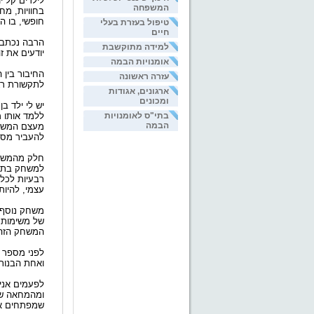
לילדים קל 
המשפחה
בחוויות, מ
חופשי, בו ה
טיפול בעזרת בעלי
חיים
הרבה נכתב 
למידה מתוקשבת
יודעים את ז
אומנויות הבמה
החיבור בין 
עזרה ראשונה
לתקשורת רג
ארגונים, אגודות
ומכונים
בתי"ס לאומנויות
ללמד אותו 
הבמה
מעצם המשחק
להעביר מסרי
חלק מהמשחקי
למשחק בתוך
רבעיות לכל
עצמי, להיות חבר
משחק נוסף 
של משימות 
המשחק הזה 
ואחת הבנות 
לפעמים אני
ומהמחאה של
שמפתחים את