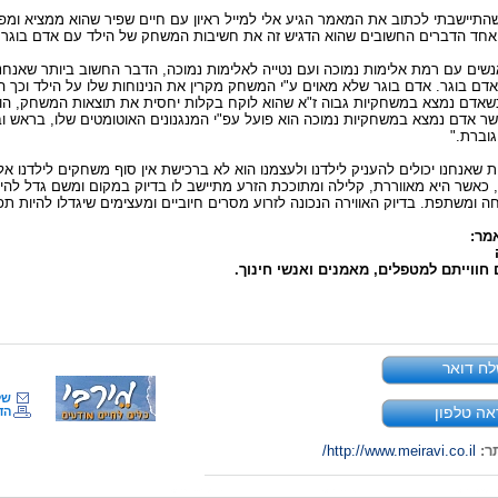
 שהתיישבתי לכתוב את המאמר הגיע אלי למייל ראיון עם חיים שפיר שהוא ממציא 
אחד הדברים החשובים שהוא הדגיש זה את חשיבות המשחק של הילד עם אדם בוגר.
אנשים עם רמת אלימות נמוכה ועם נטייה לאלימות נמוכה, הדבר החשוב ביותר שאנחנ
דם בוגר. אדם בוגר שלא מאוים ע"י המשחק מקרין את הנינוחות שלו על הילד וכך ה
כשאדם נמצא במשחקיות גבוה ז"א שהוא לוקח בקלות יחסית את תוצאות המשחק, הוא 
ר אדם נמצא במשחקיות נמוכה הוא פועל עפ"י המנגנונים האוטומטים שלו, בראש וב
גוברת."
שאנחנו יכולים להעניק לילדנו ולעצמנו הוא לא ברכישת אין סוף משחקים לילדנו 
 כאשר היא מאווררת, קלילה ומתוככת הזרע מתיישב לו בדיוק במקום ומשם גדל להי
ה ומשתפת. בדיוק האווירה הנכונה לזרוע מסרים חיוביים ומעצימים שיגדלו להיות תפ
מר:
ם חווייתם למטפלים, מאמנים ואנשי חינוך.
ח דואר
של
אה טלפון
הד
ר:
http://www.meiravi.co.il/