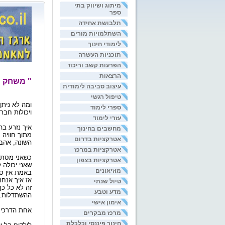
מיתוג ושיווק בתי
ספר
תלבושת אחידה
השתלמויות מורים
לימודי חינוך
תוכניות העשרה
הפרעות קשב וריכוז
הרצאות
" משחק ה
עיצוב סביבה לימודית
טיפול רגשי
ומה לא ניתן
ספרי לימוד
ויכולות חבר
עזרי לימוד
איך נזרע בה
מחשבים בחינוך
מתוך חוויה 
אטרקציות בדרום
השונה, אהב
אטרקציות במרכז
אטרקציות בצפון
שאני יכולה
מוזיאונים
באמת אין סו
אז איך אנחנ
טיול שנתי
זה לא כל כך
מדע וטבע
ההשתדלות.
אימון אישי
אחת הדרכים
מרכז מבקרים
חינוך פיננסי וכלכלת