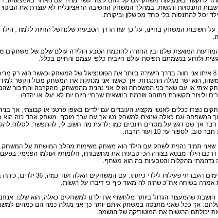
יותר לתקשר באמצעות משחק וגם קל להם ליצור קשר מהיר עם האחר באמצעותו. דרך
חשבות התנסויות ורגשות. במהלך המשחק החשיבה הראציונלית לא עוצרת את הביטוי
ילד יכול להתנסות בלי פחד מכישלון וביקורת.
על חשיבות המשחק בחיינו, על כך שזו הדרך הטבעית שלנו ושל החיות ללמוד, היל
ה.
המודעות המואצת שלנו ובין החזרה לחוכמת הטבע הולידה עולם שלם של משחקים מקס
שית ולזרוע בנשמתם תפיסת עולם חיובית כלפי עצמם והחיים בכלל.
יש לי ילד בן 8 איתו אני חווה בדרך הישירה ביותר את הפוטנציאל של המשחק וכאשר הוא ר
משהו, הוא ישר מגלה התנגדות. אך כאשר אני מנתקת את המשחק מכול הקשר למידתי
 איתי או עם שאר בני המשפחה ואילו אני נהנית מהמשחק, מהקרבה והחיבור ש
ם וליצור תקשורת פתוחה וזורמת בנושאים שבחיי היום יום לא יעלו או יהדפו.
ם נוצרו ככלים לאנשי מקצוע העובדים עם ילדים באופן פרטני או קבוצתי, אך בנ
 המשפחה וגם כאלה שנוצרו למשחק נטו אך עם ערך מוסף. משחק אחד כזה הוא 
 דבר אך שם דגש על מסרים חיוביים כמו :לדעת מה חשוב לי, להתפשר, לסלוח,להק
 טוב, לספור עד 10 ועוד הרבה.
שאני תמיד נהנית לשחק עם הילד הוא משחק משימות מהלב המושתת על המשחק סו
דרכם הילד מבטא בצורה הכי טבעית את מחשבותיו, חלומותיו ועולמו הפנימי. בפעם
נדהמתי מהקלות והטבעיות בה הוא משתף.
לפני מספר ימים העברתי פעילות ליל
אמרה בשיחה אח"כ שהיה לה מאוד כיף כי דיברו על רגשות.
 חושבת שהמעצור הגדול ביותר מלחשוף את ילדנו למשחקים כאלה, הוא שלנו. אנחנ
הם. אך ככל שאני מתנסה במשחק איתם יותר כך אני מגלה כמה הם כמהים למשחק
 יכולתם הרגשית את המוטוריקה של הנשמה.