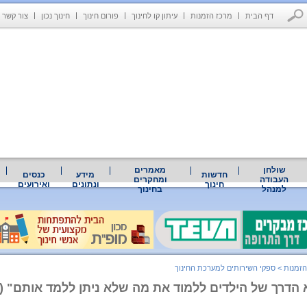
דף הבית
מרכז הזמנות
עיתון קו לחינוך
פורום חינוך
חינוך נכון
צור קשר
שולחן
מאמרים
חדשות
מידע
כנסים
העבודה
ומחקרים
חינוך
ונתונים
ואירועים
למנהל
בחינוך
הזמנות
>
ספקי השירותים למערכת החינוך
הדרך של הילדים ללמוד את מה שלא ניתן ללמד אותם" (מ