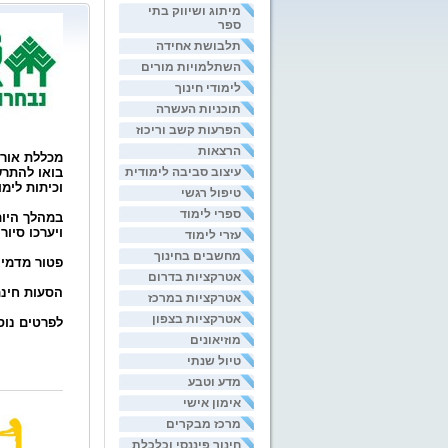
מיתוג ושיווק בתי
ספר
תלבושת אחידה
השתלמויות מורים
לימודי חינוך
תוכניות העשרה
הפרעות קשב וריכוז
הרצאות
מכללת אורנים מז
עיצוב סביבה לימודית
בואו להתרש
וכיתות לימו
טיפול רגשי
ספרי לימוד
במהלך היום
ויערכו סיור
עזרי לימוד
מחשבים בחינוך
פטור מדמי
אטרקציות בדרום
הסעות חינם
אטרקציות במרכז
אטרקציות בצפון
לפרטים נוספי
מוזיאונים
טיול שנתי
מדע וטבע
אימון אישי
מרכז מבקרים
חינוך פיננסי וכלכלת