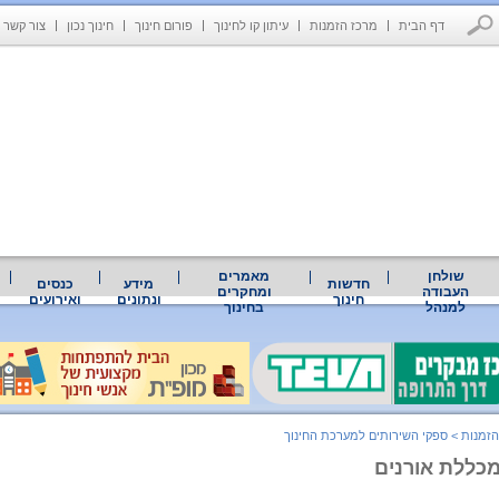
דף הבית
מרכז הזמנות
עיתון קו לחינוך
פורום חינוך
חינוך נכון
צור קשר
שולחן
מאמרים
חדשות
מידע
כנסים
העבודה
ומחקרים
חינוך
ונתונים
ואירועים
למנהל
בחינוך
הזמנות
>
ספקי השירותים למערכת החינוך
מכללת אורנים