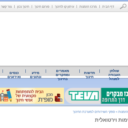
דף הבית
מרכז הזמנות
עיתון קו לחינוך
פורום חינוך
חינוך נכון
צור קשר
שולחן
מאמרים
חדשות
מידע
כנסים
העבודה
ומחקרים
חינוך
ונתונים
ואירועים
למנהל
בחינוך
הזמנות
>
ספקי השירותים למערכת החינוך
מות וירטואלית