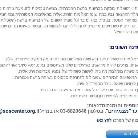
 ווירטואלית עוסקת בבריונות ברשת החברתית, מציעה טכניקות להטמעת נורמות בג
הלך ההרצאה נבין במה שונה האלימות הווירטואלית מהאלימות המסורתית ומה הנזקי
חורי המסך. בנוסף, נציג ונדבר על סוגיה השונים של הבריונות ברשת (השפלות, ק
 ההורים ירכשו טיפים מרכזיים לתת לילדיהם לשימוש נכון ובטוח באינטרנט וברשתו
לם הווירטואלי.
דנה השונים:
 אלימות וירטואלית ואיך היא שונה מאלימות מסורתית- מה הנזקים הייחודיים שלה.
נחנו צריכים להיות מודאגים כשהילדים שלנו משתמשים באינטרנט- סימני אזהרה שמ
י פעולה מומלצות מה ניתן לעשות כשהילד שלי נפגע מבריונות וירטואלית.
המאפיינים המיוחדים שמובילים להחרפת סכסוכים בשיחה ברשת ואכזריות.
 קבוצות שנאה וכיצד מתמודדים איתן.
 הסיבות שגורמות לילדים להסתיר את הפגיעה בהם ברשת.
ים מרכזיים לשימוש נכון ובטוח באינטרנט.
וספים והזמנת סדנאות:
ז "מצמיחים",
בטלפון 03-6820646 או במייל
@soscenter.org.il
בוק של המרכז
לחץ כאן
ח דואר