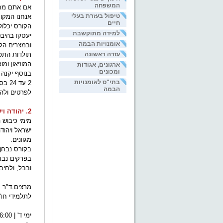
המשפחה
אם אתם מחפ
טיפול בעזרת בעלי
אנחנו המקו
חיים
הקורס יכלול
למידה מתוקשבת
יעסקו בהיבט
אומנויות הבמה
ובמצרים הקד
עזרה ראשונה
תולדות התפת
המוזיאון ומוצ
ארגונים, אגודות
ומכונים
בנוסף יקנה 
בתי"ס לאומנויות
2 עד 24 בספטמבר 2012 | ט"ו באלול תשע"ב - ח' תשרי תשע"ג (למעט ימי שישי וערב ראש השנה)
הבמה
לפרטים ולהרשמה 02-5611066 
2. יהודה וישראל, אשור ובבל: מגעים מדיניים, תרבותיים ואידאולוגיים
ישראל ויהוד
מגוו
בקורס נבחן 
בפרקים נבחר
ובבל, ולחיב
מרצים:ד"ר ר
לתלמידי חו"
ימי ד' | 16:00 – 19:00 | 13 מפגשים (26 הרצאות) החל מה- 17 באוקטובר 2012,