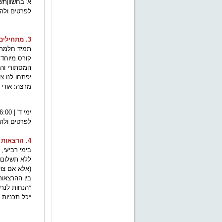
א' בחשווןתש
לפרטים ולהרשמה:  02-5611066
3. מתחילים ללמוד מצרית
תמיד חלמתם 
קורס מיוחד
המסתורי וה
יפתחו לנו צ
מרצה: אורי 
ימי ד' | 16:00 – 19:00 | 12 מפגשים החל מה- 6 בפברואר 2013, כ"ו בשבט תשע"ג
לפרטים ולהרשמה:  02-5611066
4. הרצאות
ללא תשלום נ
(אלא אם צוי
בין ההרצאו
*הנחות לנרש
*כל תכניות ה