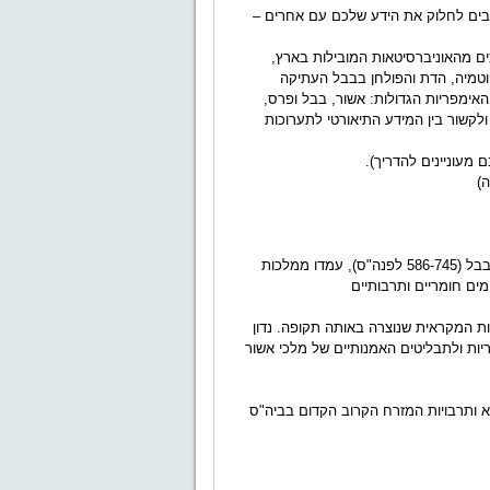
בים לחלוק את הידע שלכם עם אחרים –
צים מהאוניברסיטאות המובילות בארץ,
פוטמיה, הדת והפולחן בבבל העתיקה
האימפריות הגדולות: אשור, בבל ופרס,
ולקשור בין המידע התיאורטי לתערוכות
מעוניינים להדריך).
מימי כיבוש הגליל בידי תגלת פלאסר ג', מלך אשור, ועד חורבן ירושלים בידי נבוכדנאצר ב', מלך בבל (586-745 לפנה"ס), עמדו ממלכות
ים חומריים ותרבותיים
ת המקראית שנוצרה באותה תקופה. נדון
יות ולתבליטים האמנותיים של מלכי אשור
רא ותרבויות המזרח הקרוב הקדום בביה"ס