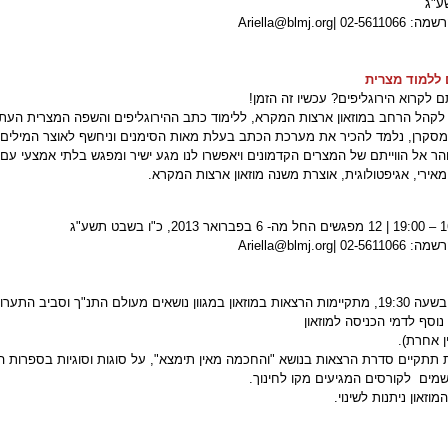
ע"ג
Ariella@blmj.org|
לקרוא הירוגליפים? עכשיו זה הזמן!
 לקהל הרחב במוזאון ארצות המקרא, ללימוד כתב ההירוגליפים והשפה המצרית העתי
מסקרן, נלמד להכיר את מערכת הכתב בעלת מאות הסימנים וניחשף לאוצר המילים ו
והר אל הווייתם של המצרים הקדמונים ויאפשרו לנו מגע ישיר ומפגש בלתי אמצעי ע
מאירי, אגיפטולוגית, אוצרת משנה מוזאון ארצות המקרא.
Ariella@blmj.org|
בימי רביעי, בשעה 19:30, מתקיימות הרצאות במוזאון במגוון נושאים מעולם התנ"ך וסב
וסף לדמי הכניסה למוזאון
ן אחרת).
ת תתקיים סדרת הרצאות בנושא "והחכמה מאין תימצא", על סוגות וסוגיות בספרות
מים לקורסים המגיעים מקו לחינוך.
מוזאון ניתנות לשינוי.