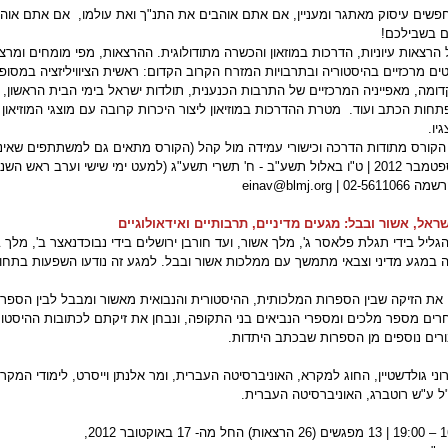
שים עיסוק מאתגר ומעניין, אם אתם אוהבים את התנ"ך ואת עולמו, אם אתם אוה
ם בשבילכם!
 הרצאות עיוניות, הדרכות במוזאון והכשרה מתודולוגית. ההרצאות, מפי מומחים ומר
ים מרכזיים בהיסטוריה ובתרבויות המזרח הקרוב הקדום: ראשית הציוויליזציה במסו
ומה, מאפייניה המרכזיים של התרבות הכנענית, תולדות ישראל בימי הבית הראשון, 
חות הכתב ועוד. מטרת ההדרכות במוזיאון ליצור היכרות קרובה עם מוצגי המוזיאון 
גיו.
הקורס מתודות הדרכה וכישורי עמידה מול קהל (הקורס מתאים גם למשתתפים שאינם 
| einav@blmj.org
ה במגע מדיני וצבאי מתמשך עם ממלכות אשור ובבל. למגע זה נודעו השפעות בתחומ
נים.
את הזיקה שבין הספרות המלכותית, ההיסטורית והנבואית מאשור ומבבל לבין הספרו
ים מספר מלכים ומספרי הנביאים בני התקופה, ונבחן את זיקתם לכתובות ההיסטור
ורים נוספים מן הספרות שבכתב היתדות.
וני גולדשטיין, החוג למקרא, האוניברסיטה העברית, ומר אלנתן וייסרט, לימודי המק
ל ע"ש רוטברג, האוניברסיטה העברית.