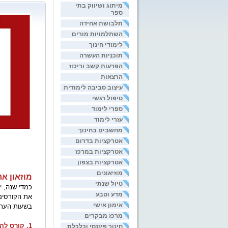
מיתוג ושיווק בתי
ספר
תלבושת אחידה
השתלמויות מורים
לימודי חינוך
תוכניות העשרה
הפרעות קשב וריכוז
הרצאות
עיצוב סביבה לימודית
טיפול רגשי
ספרי לימוד
עזרי לימוד
מחשבים בחינוך
אטרקציות בדרום
אטרקציות במרכז
אטרקציות בצפון
מוזיאונים
מוזאון א
טיול שנתי
כמדי שנה, י
מדע וטבע
את הקורסים 
אימון אישי
בשעות הערב,
מרכז מבקרים
1. קורס להכשרת מדריכים
חינוך פיננסי וכלכלת