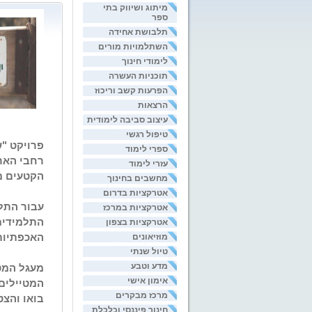
מיתוג ושיווק בתי
ספר
תלבושת אחידה
השתלמויות מורים
לימודי חינוך
תוכניות העשרה
הפרעות קשב וריכוז
הרצאות
עיצוב סביבה לימודית
טיפול רגשי
ספרי לימוד
רחבי ה
אר
עזרי לימוד
הקטעים מ
מחשבים בחינוך
אטרקציות בדרום
עבור התל
אטרקציות במרכז
התלמידים
אטרקציות בצפון
מוזיאונים
האכפתיות
טיול שנתי
מדע וטבע
מעגל המטי
אימון אישי
המטיילים רק הולך וגדל. עד מ
מרכז מבקרים
בואו והצט
חינוך פיננסי וכלכלת