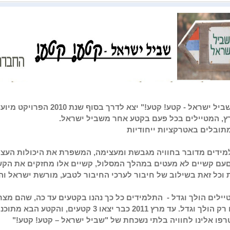
פרויקט "שביל ישראל - קטע! קטע!"
ץ, המטיילים בכל פעם בקטע אחר משביל ישראל.
תובלים באטרקציות ייחודיות
מידים מדובר בחוויה מגבשת ומעצימה, המשפרת את היכולות העצמ
עם קשיים לא מעטים במהלך המסלול, קשיים אלו מחזקים את הקש
 וכל זאת בשילוב של חיבור לערכי החיבור לטבע, מורשת ישראל
והי
ילים הולך וגדל - התלמידים כל כך נהנו בקטעים עד כה, שהם מצר
רץ 2011 כבר יצאו 3 קטעים, והקטע הבא מתוכנן לאזור המכתשים בפסח הקרוב
רפו אלינו לחוויה בלתי נשכחת של "שביל ישראל – קטע! קטע!"