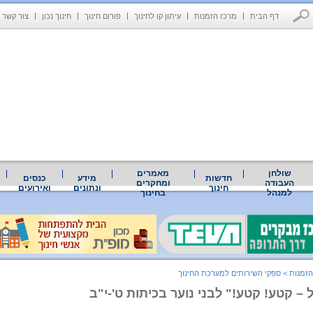
דף הבית
מרכז הזמנות
עיתון קו לחינוך
פורום חינוך
חינוך נכון
צור קשר
שולחן
מאמרים
חדשות
מידע
כנסים
העבודה
ומחקרים
חינוך
ונתונים
ואירועים
למנהל
בחינוך
הזמנות
>
ספקי השירותים למערכת החינוך
– קטע! קטע!" לבני נוער בכיתות ט'-י"ב