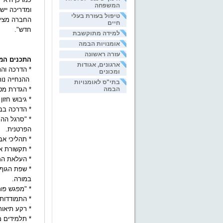
המשפחה
ומדריכה יי
טיפול בעזרת בעלי
החברה מציע
חיים
חדש".
למידה מתוקשבת
אומנויות הבמה
עזרה ראשונה
התכנים המ
ארגונים, אגודות
* הדרכה והנ
ומכונים
ההנחייה נו
בתי"ס לאומנויות
הבמה
*
הגדרת מטר
* גיבוש חזו
* הדרכה בבנ
* "סרגל הה
הפרטנית.
* תהליכי אב
* תקשורת אפ
* העלאת המו
* שפת הגוף
במורה.
* "מפגש פור
* התמודדות
* רקע תיאור
* תלמידים מ