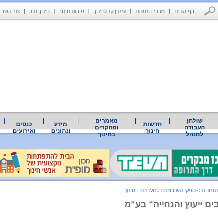
דף הבית
מרכז הזמנות
עיתון קו לחינוך
פורום חינוך
חינוך נכון
צור קשר
שולחן
מאמרים
חדשות
מידע
כנסים
העבודה
ומחקרים
חינוך
ונתונים
ואירועים
למנהל
בחינוך
הזמנות
>
ספקי השירותים למערכת החינוך
ם ייעוץ והנחייה" בע"מ