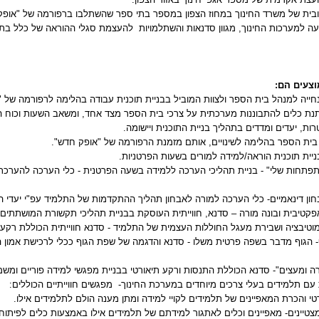
שובית של משרד החינוך במחוז הצפון במספר בתי ספר שהשתלבו ברפורמה של "אופק
ה למערכות החינוך, מגוון סדנאות והשתלמויות
להעצמת סגלי ההוראה של כלל בת
וצעים הם:
חייה למנהל בית הספר ולצוות המוביל בבניית תוכנית עבודה בהלימה לרפורמה של 
תנת כלים להתבוננות מערכתית על צרכי בית הספר מצד אחד, ומשאב השעות
וכוח 
ות, יעדים ומדדים בתהליך בניית התוכנית ויישומה.
ן בית הספר בהלימה לשינויים, אותם מזמנת הרפורמה של "אופק חדש".
יית תוכנית הוראה/למידה למורים בשעות הפרטניות.
תפתחות שלי" - בניית תהליכי הערכה ללמידה בשעה הפרטנית - כלי הערכה להערכ
חון דינאמיים- כלי הערכה למורה לאבחון תהליך ההתקדמות של התלמיד עפ"י יעדי ה
קטיבית ובונה מורה – סדנא, חווייתית העוסקת בבניית תהליכי תקשורת המושתתים 
טיבציה ושבירת מעגל החוללות העצמית של התלמיד - סדנא חווייתית הכוללת רקע ת
- הגוף מדבר בשפה פרטית משלו - סדנא והדגמה של שפת הגוף ככלי לרכישת אמון ה
ה ומעצים"- סדנא הכוללת התנסות ורקע תיאורטי בבניית מפגשי למידה פוריים ומשמ
 עם תלמידים בעלי צרכים מיוחדים במערכת החינוך-
מפגשים חווייתיים הכוללים:
טי והכרת המאפיינים של תלמידים לקויי למידה ומתן מענה הולם לתלמידים אילו.
צטיינים- מאפיינים וכלים לאתגור למידתם של תלמידים אילו באמצעות כלים לפיתוח