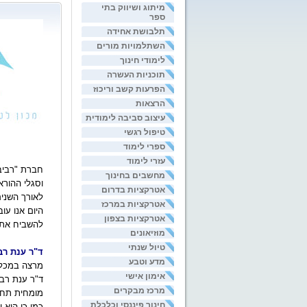
מיתוג ושיווק בתי
ספר
תלבושת אחידה
השתלמויות מורים
לימודי חינוך
תוכניות העשרה
הפרעות קשב וריכוז
הרצאות
עיצוב סביבה לימודית
טיפול רגשי
ספרי לימוד
עזרי לימוד
חברת "רביבי
מחשבים בחינוך
וסגלי ההורא
אטרקציות בדרום
לאורך השנים 
אטרקציות במרכז
היום אנו עו
אטרקציות בצפון
להשביח את ה
מוזיאונים
טיול שנתי
ד"ר
ענת רב
מדע וטבע
מרצה במכללת
אימון אישי
ד"ר
ענת רבי
מרכז מבקרים
מומחית תחו
חינוך פיננסי וכלכלת
כמו כן היא 