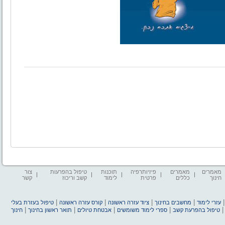
מאמרים
מאמרים
פיזיותרפיה
תוכנות
טיפול בהפרעות
צור
חינוך
כללים
פרטית
לימוד
קשב וריכוז
קשר
|
|
|
|
עזרי לימוד
מחשבים בחינוך
ציוד עזרה ראשונה
קורס עזרה ראשונה
טיפול בעזרת בעלי
|
|
|
|
טיפול בהפרעת קשב
ספרי לימוד משומשים
אבטחת טיולים
תואר ראשון בחינוך
חינוך