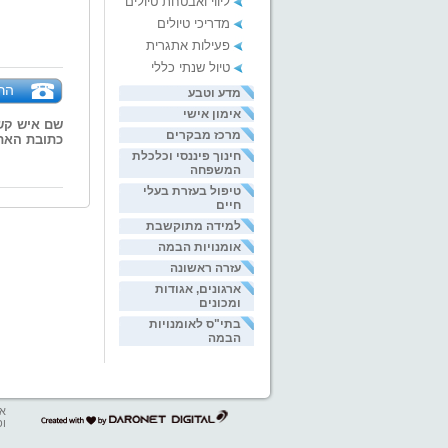
ליווי ואבטחת טיולים
מדריכי טיולים
פעילות אתגרית
טיול שנתי כללי
הר
מדע וטבע
אימון אישי
שם איש קש
מרכז מבקרים
כתובת האת
חינוך פיננסי וכלכלת
המשפחה
טיפול בעזרת בעלי
חיים
למידה מתוקשבת
אומנויות הבמה
עזרה ראשונה
ארגונים, אגודות
ומכונים
בתי"ס לאומנויות
הבמה
אב
דרונט
ופ
דיגיטל
-