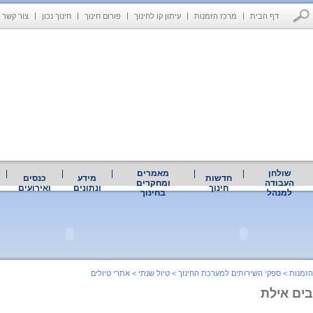
דף הבית
מרכז הזמנות
עיתון קו לחינוך
פורום חינוך
חינוך נכון
צור קשר
שולחן
מאמרים
חדשות
מידע
כנסים
העבודה
ומחקרים
חינוך
ונתונים
ואירועים
למנהל
בחינוך
הזמנות
>
ספקי השירותים למערכת החינוך
>
טיול שנתי
>
אתרי טיולים
ים אילת