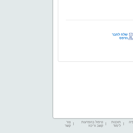
54-481-9973
שלח לחבר
הדפס
יה
תוכנות
טיפול בהפרעות
צור
לימוד
קשב וריכוז
קשר