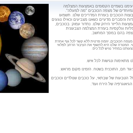
 עימנו בשמיים הקסומים באמצעות המצלמה
מיוחדים של מצפה הכוכבים "מה למעלה".
וצות הכוכבים בעזרת המדריכים שלנו. תשמעו
דות והסברים מדעיים כשאנו מצביעים וכאילו נוגעים
צעות הלייזר הירוק שלנו. נחדור עמוק: בכוכבים,
פליות וגלקסיות בעזרת המצלמה הצבעונית
נצפה בהם במסך המחשב.
מצפה הכוכבים, יוזמה פרטית ללא קשר לכל גוף אחרת
טי. המטרה שלנו היא לחשוף את הציבור הרחב לפלאי
ותנו במחיר נגיש לכל כיס.
ו מתאימות ונגישות לכל איש.
גוד חם, התוכנית בשטח. הזמינו מקום מראש.
? הטבעות של שבתאי, על כוכבים שנולדים וכוכבים
2) כוכב נולד כוכב
גיאוגרפיה של הירח ועוד.
לתוך אוריון הצייד.