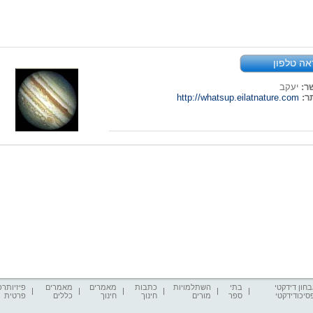
אה טלפון
ר:
יעקב
ר:
http://whatsup.eilatnature.com
חון דידקטי
בתי
השתלמויות
כתבות
מאמרים
מאמרים
פיזיותרפ
סיכודידקטי
ספר
מורים
חינוך
חינוך
כללים
פרטית