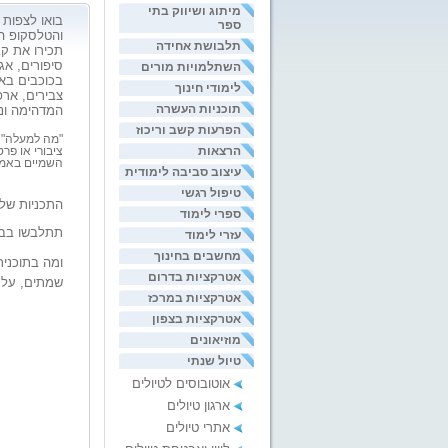
מיתוג ושיווק בתי
בואו לצפות
ספר
והטלסקופ ה
תלבושת אחידה
תכירו את קב
סיפורים, אג
השתלמויות מורים
בכוכבים באמ
לימודי חינוך
צבירים, אר
תוכניות העשרה
המדהימה ו
הפרעות קשב וריכוז
"מה למעלה" 
הרצאות
ציבורי או פר
השמיים באמצע
עיצוב סביבה לימודית
טיפול רגשי
התכניות שלנ
ספרי לימוד
תתלבשו בבי
עזרי לימוד
מחשבים בחינוך
ומה בתוכנית
אטרקציות בדרום
שמתים, על ה
אטרקציות במרכז
מת: סיור 
אטרקציות בצפון
3) מוצאים הצפון
מוזיאונים
4) הטבעות של שבתאי?
טיול שנתי
5) סייר בטורוס, אשכולות השור
אוטובוסים לטיולים
5) אוריון והחיות שלו
ארגון טיולים
6) גיאוגרפיה של הירח
אתרי טיולים
7) סקירה של שמי העונה