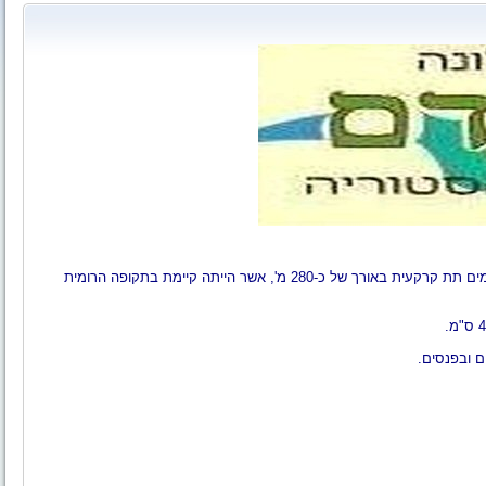
הוא אתר ארכיאולוגי בו שוחזרה נקבת מים תת קרקעית באורך של כ-280 מ', אשר הייתה קיימת בתקופה הרומית
ם ובפנסים.