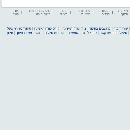
מאמרים
מאמרים
פיזיותרפיה
תוכנות
טיפול בהפרעות
צור
חינוך
כללים
פרטית
לימוד
קשב וריכוז
קשר
|
|
|
|
עזרי לימוד
מחשבים בחינוך
ציוד עזרה ראשונה
קורס עזרה ראשונה
טיפול בעזרת בעלי
|
|
|
|
טיפול בהפרעת קשב
ספרי לימוד משומשים
אבטחת טיולים
תואר ראשון בחינוך
חינוך