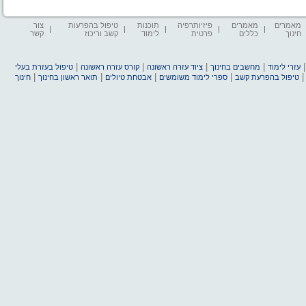
מאמרים
מאמרים
פיזיותרפיה
תוכנות
טיפול בהפרעות
צור
חינוך
כללים
פרטית
לימוד
קשב וריכוז
קשר
|
|
|
|
עזרי לימוד
מחשבים בחינוך
ציוד עזרה ראשונה
קורס עזרה ראשונה
טיפול בעזרת בעלי
|
|
|
|
טיפול בהפרעת קשב
ספרי לימוד משומשים
אבטחת טיולים
תואר ראשון בחינוך
חינוך