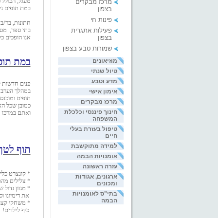
מעגל, הכולל 
מרכז מבקרים
במת תופים ני
בצפון
פינות חי
חתונות, בר/בת
פעילות אתגרית
בתי ספר, מסיב
בצפון
אנו הופכים כ
שמורות טבע בצפון
במת תופ
מוזיאונים
טיול שנתי
מדע וטבע
פנים חדשות 
במהלך הערב מ
אימון אישי
תופים ומוכנסי
מרכז מבקרים
כמובן שכל ה
חינוך פיננסי וכלכלת
ואתם במרכז ה
המשפחה
טיפול בעזרת בעלי
חיים
למידה מתוקשבת
תוף לטף 
אומנויות הבמה
עזרה ראשונה
* קונצרט כלי
ארגונים, אגודות
* צלילים מהט
ומכונים
* מגוון גדול
בתי"ס לאומנויות
את
.דימיונו 
הבמה
* משחקי קצב,
כיף לילדים!