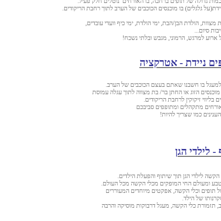
כמות גדולה של תופים ברחבה, בו האורחים
נוטלים חלק פעיל.
ידת(על גלגלים) בו מוכנסים הכוכבים של הערב לתוך רחבת הריקודים.
 מצוות, הולדת הבן/הבת, ימי הולדת, ימי כיף וועדי עובדים,
ות סיום...
ל ארוע למרגש, הרמוני, מגבש ובלתי נשכח!
ים ניידת - אטרקציה
למעגל בו חשבנו שאתם בעצם הכוכבים של הערב.
וכנסים הזוג או החתן בר/ בת מצווה לתוך עגלה עמוסת
ם בליווי זיקוקין לרחבת הריקודים.
אורחים מתקהלים ומתופפים סביבכם
ענינים כמו שצריך להיות!
- לילדי הגן
 הקשה לילדי הגן תוך שיתוף והפעלת הילדים.
בע ומעולם החי המופקים מכלי הקשה מכל העולם.
 של תופים וכלי הקשה, אפקטים מיוחדים המעוררים
וסקרנותו של הילד
 תזמורת כלי הקשה, מעגל דרבוקות מוסיקה והרבה