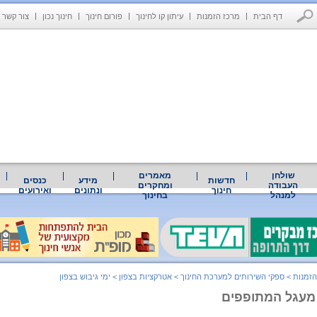
דף הבית
מרכז הזמנות
עיתון קו לחינוך
פורום חינוך
חינוך נכון
צור קשר
שולחן
מאמרים
חדשות
מידע
כנסים
העבודה
ומחקרים
חינוך
ונתונים
ואירועים
למנהל
בחינוך
הזמנות
>
ספקי השירותים למערכת החינוך
>
אטרקציות בצפון
>
ימי גיבוש בצפון
 מעגל המתופפים