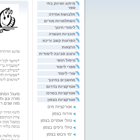
מיתוג ושיווק בתי
ספר
תלבושת אחידה
השתלמויות מורים
לימודי חינוך
תוכניות העשרה
הפרעות קשב וריכוז
הרצאות
סדנא חוויתית
עיצוב סביבה לימודית
טיפול רגשי
*מיועד לכל ה
*מועברת ע"י ד
ספרי לימוד
*בשילוב הגבר
עזרי לימוד
*אפשרות להפ
*מתאים לימי כ
מחשבים בחינוך
אטרקציות בדרום
אטרקציות במרכז
מעגל המתופפ
מורה ונגן ו
אטרקציות בצפון
מזה שנים רב
אטרקציות מים
לתוף הדרך יש
אירוח בצפון
צוות המתופפי
טיולי אופניים בצפון
במעגל מגוון 
כניסה בליווי 
טיולי ג'יפים בצפון
ימי גיבוש בצפון
נגינה מלאת א