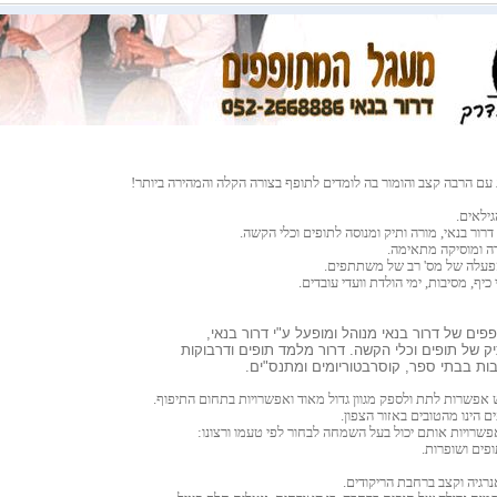
 עם הרבה קצב והומור
בה לומדים לתופף בצורה הקלה והמהירה ביותר!
גילאים.
רור בנאי, מורה ותיק ומנוסה לתופים וכלי הקשה.
ה ומוסיקה מתאימה.
עלה של מס' רב של משתתפים.
יף, מסיבות, ימי הולדת וועדי עובדים.
ים של דרור בנאי מנוהל ומופעל ע"י דרור בנאי,
תיק של תופים וכלי הקשה. דרור מלמד תופים ודרבוקות
ות בבתי ספר, קוסרבטוריומים ומתנס"ים.
 אפשרות לתת ולספק מגוון גדול מאוד ואפשרויות בתחום התיפוף.
ם הינו מהטובים באזור הצפון.
אפשרויות אותם יכול בעל השמחה לבחור לפי טעמו ורצונו:
תופים ושופרות.
נרגיה וקצב ברחבת הריקודים.