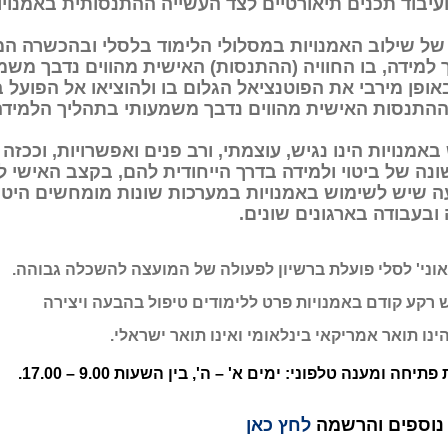
עיבוד תכנים תיאורטיים לצד העשייה ההתנסותית באמנויו
 של שילוב האמנויות במסלולי הלימוד בלסלי ובהכשרה ה
ך למידה, בו החוויה (ההתנסות) האישית מהווים נדבך מש
ופן מירבי את הפוטנציאל הגלום בו ולהוציאו אל הפועל 
וההתנסות האישית מהווים נדבך משמעותי בתהליך הלמידה
אמנויות הינו נגיש, עוצמתי, ורב פנים ואפשרויות, וככז
נה של ביטוי ולמידה בדרך הייחודית להם, בקצב האישי ל
 שיש לשימוש באמנויות במערכות שונות מומחשים היטב ב
ובעבודה בארגונים שונים.
אוני' לסלי פועלת ברשיון לפעולה של המועצה להשכלה גבוהה.
ש רקע קודם באמנויות פרט ללימודים טיפול בהבעה ויצירה
ינו תואר אמריקאי בינלאומי ואינו תואר ישראלי.
תיחה ומענה טלפוני: ימים א' – ה', בין השעות 9.00 – 17.00.
נוספים והרשמה
לחץ כאן