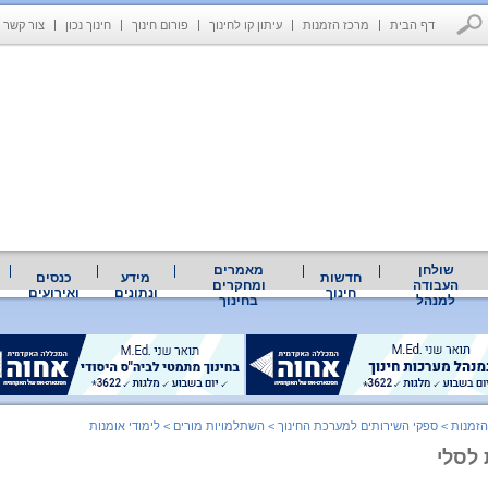
דף הבית
מרכז הזמנות
עיתון קו לחינוך
פורום חינוך
חינוך נכון
צור קשר
שולחן
מאמרים
חדשות
מידע
כנסים
העבודה
ומחקרים
חינוך
ונתונים
ואירועים
למנהל
בחינוך
הזמנות
>
ספקי השירותים למערכת החינוך
>
השתלמויות מורים
>
לימודי אומנות
 לסלי