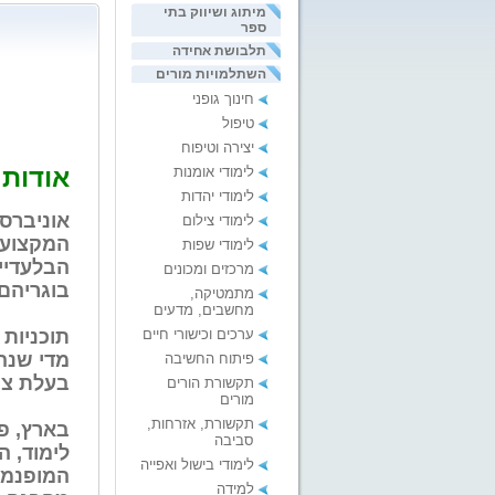
מיתוג ושיווק בתי
ספר
תלבושת אחידה
השתלמויות מורים
חינוך גופני
טיפול
יצירה וטיפוח
אודות
לימודי אומנות
לימודי יהדות
לימודי צילום
המקצועי-
לימודי שפות
הבלעדיי
מרכזים ומכונים
בוגריהם
מתמטיקה,
מחשבים, מדעים
ערכים וכישורי חיים
תוכניות 
מדי שנה
פיתוח החשיבה
בעלת צר
תקשורת הורים
מורים
תקשורת, אזרחות,
סביבה
לימוד, ה
לימודי בישול ואפייה
המופנמי
למידה