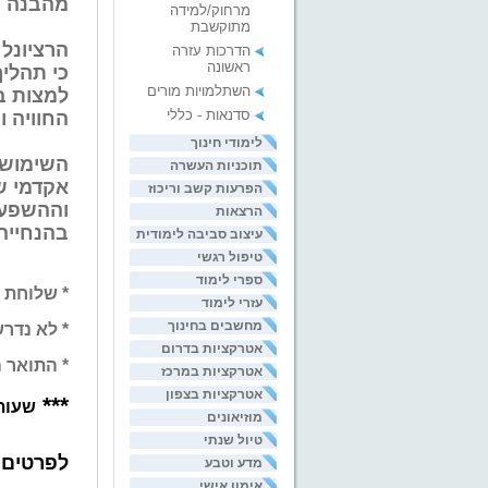
מהבנה ו
מרחוק/למידה
מתוקשבת
הרציונל
הדרכות עזרה
ראשונה
כי תהלי
השתלמויות מורים
למצות בא
סדנאות - כללי
החוויה 
לימודי חינוך
השימוש ב
תוכניות העשרה
אקדמי שו
הפרעות קשב וריכוז
וההשפעה
הרצאות
בהנחייה 
עיצוב סביבה לימודית
טיפול רגשי
ספרי לימוד
* שלוחת 
עזרי לימוד
מחשבים בחינוך
* לא נדר
אטרקציות בדרום
* התואר ה
אטרקציות במרכז
אטרקציות בצפון
***
שעות פ
מוזיאונים
טיול שנתי
לפרטים 
מדע וטבע
אימון אישי