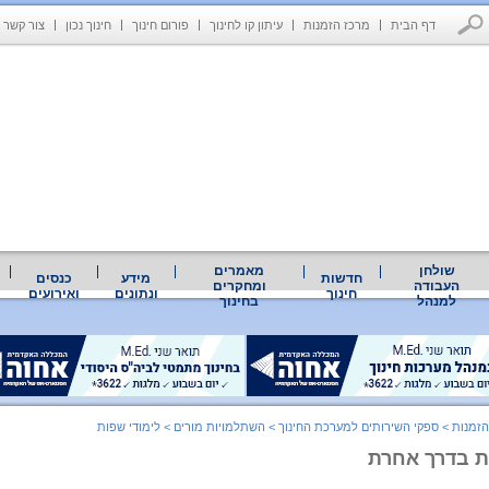
דף הבית
מרכז הזמנות
עיתון קו לחינוך
פורום חינוך
חינוך נכון
צור קשר
שולחן
מאמרים
חדשות
מידע
כנסים
העבודה
ומחקרים
חינוך
ונתונים
ואירועים
למנהל
בחינוך
הזמנות
>
ספקי השירותים למערכת החינוך
>
השתלמויות מורים
>
לימודי שפות
ת בדרך אחרת