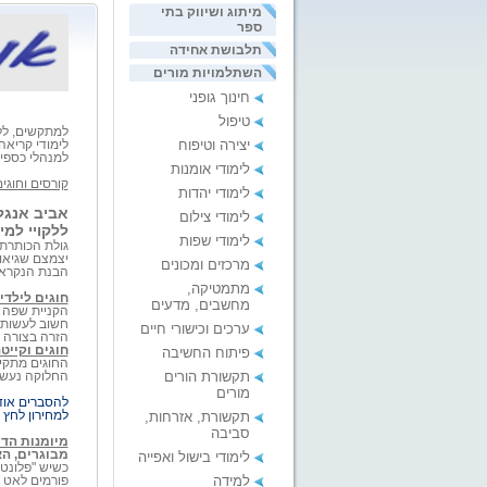
מיתוג ושיווק בתי
ספר
תלבושת אחידה
השתלמויות מורים
חינוך גופני
שיטות מ
טיפול
למתקשים, ללי
יצירה וטיפוח
לימודי קריאה
למנהלי כספי
לימודי אומנות
קורסים וחוגי
לימודי יהדות
אביב אנגלי
לימודי צילום
ללקויי למי
לימודי שפות
גולת הכותרת 
יצמצם שגיאות
מרכזים ומכונים
הבנת הנקרא, 
מתמטיקה,
חוגים לילדי
מחשבים, מדעים
הקניית שפה ש
חשוב לעשות א
ערכים וכישורי חיים
הזרה בצורה ח
חוגים וקייט
פיתוח החשיבה
החוגים מתקיימ
תקשורת הורים
החלוקה נעשית
מורים
להסברים אוד
למחירון לחץ 
תקשורת, אזרחות,
סביבה
מיומנות הדי
מבוגרים, הא
לימודי בישול ואפייה
כשיש "פלונטר
למידה
פורמים לאט ו