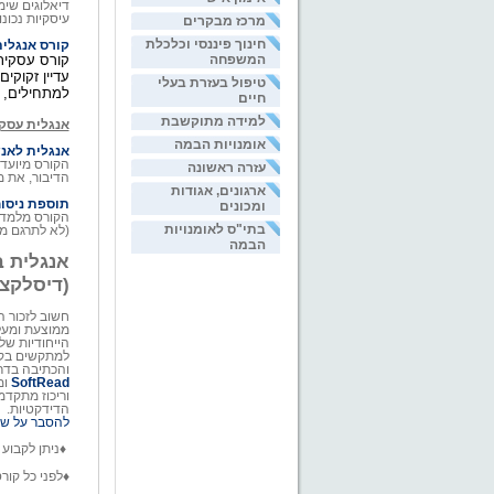
דיאלוגים שימ
עיסקיות נכונ
מרכז מבקרים
חינוך פיננסי וכלכלת
קורס אנגלית
קורס עסקית 
המשפחה
עדיין זקוקי
טיפול בעזרת בעלי
למתחילים, ד
חיים
למידה מתוקשבת
אנגלית עסק
אומנויות הבמה
אנגלית לאנ
הקורס מיועד 
עזרה ראשונה
הדיבור, את מ
ארגונים, אגודות
תוספת ניסוח
ומכונים
הקורס מלמד 
בתי"ס לאומנויות
(לא לתרגם מעברי
הבמה
אנגלית ב
(דיסלקציה
חשוב לזכור ה
ממוצעת ומעלה
הייחודיות של
למתקשים בקר
והכתיבה בדר
SoftRead
ומ
וריכוז מתקדמ
הדידקטיות.
להסבר על שיט
♦
ניתן לקבוע 
♦
לפני כל קור