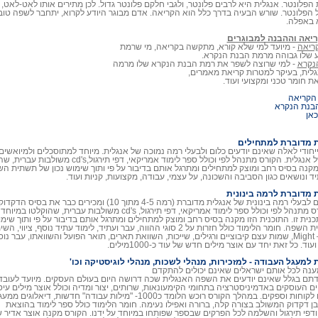
פלונטר. אנגלית היא לרבים פלונטר, ולגבי חלקם פלונטר גדול. לכן מתירים אותו לאט-לאט,
הפלונטר. שורש הבעיה בדרך כלל הוא הקריאה. אדם מבוגר היודע לקרוא, יתחבר לשפה טוב י
 באפלה.
ריאה וההבנה למבוגרים
קריאה
- מיועד למי שלא קורא, מתקשה בקריאה, מי שרמת
שלו גבוהה מרמת הבנת הנקרא.
נקרא
- למי שרוצה לשפר את רמת הבנת הנקרא שלו מרמה
לית, בעיקר למטרות קריאת מאמרים,
ת חומר טכני ומקצועי ועוד.
 הקריאה
הבנת הנקרא
כאן
ת מדוברת למתחילים
ייחודי לאלה שאינם יודעים כלום ולבעלי רמה נמוכה של אנגלית. מיוחד למתוסכלים ולמיואשי
אותה רמה של אנגלית. הקורס מתנהל לפי וכולל ספר 
יד ונושאים כגון הסביבה והשכונה, על עצמי, עבודה, מקצועות, קניות ועוד.
 מדוברת לרמה בינונית
הקורס מתאים לבעלי רמה בינונית של אנגלית מדוברת (רמה 4-5 מתוך 10) ומכירים כבר את בסיס הדקדו
האנגלי. הקורס מתנהל לפי וכולל ספר לימוד אמריקאי, דפי תירגול, cd's משולבות עברית, שהוקלטו ב
תכנית זו. התוכנית הזו מקנה בסיס רחב ומוצק למתחילים ומתרגל אותם בדיבור על פי ותוך שימ
נכון של תשתית השפה. חומר הלימוד כולל חזרות על 2 סוגי ההווה, עבר ועתיד, לימוד עתיד נוסף, ציווי,
ב Should ו – Might, שמות עצם קיבוציים ורגילים, שייכות, השוואת תארים, תואר הפועל והשוואתו, עבר נו
ד. כל זאת יחד עם אוצר מילים חדש של עוד כ-1000מילים.
 למעגל העבודה - למזכירות, מנהלי לשכות, מנהלי לוגיסטיקה וכו'
מענה לכל אותם ישראלים שאינם יכולים להתקדם
תם בגלל שאינם יודעים את השפה האנגלית שכה דרושה היום בעולם העסקים. מיועד לעובד
ים העוסקים באדמיניסטרציה בתחומי הקימעונאות, שרותים, יצור ומדיה וכולל אוצר מילים עיס
לתקשורת עם לקוחות וספקים. במהלך הקורס רוכש הלומד כ1000- "מילות עבודה" חדשות, דיאלוגים ממ
ן דקדוק המשולב בצורה קלה, ברורה ואפילו נעימה. חומר הלימוד כולל ספר לימוד בהוצאת
LONGMA ודפי תירגול והשלמה לכל הפרקים שבספר שפותחו במיוחד על ידנו. הקורס מקנה אוצר אדיר 