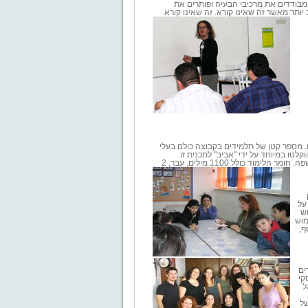
 מבודדים את מרכיבי הבעיה ופותרים את
ותר מאשר זה שאינו קורא. זה שאינו קורא
ם. מספר קטן של תלמידים בקבוצה כולם בעלי
לימוד אמריקאי, דפי תירגול,cd's משולבות עברית, שהוקלטו במיוחד על ידי "אביב" לתכנית זו.
התוכנית הזו מקנה בסיס רחב ומוצק למתחילים ומתרגל אותם בדיבור על פי ותוך שימוש נכון של תשתית השפה. חומר הלימוד כולל 1100 מילים, עבר, 2
ק
מיוחד על
וש
 השימוש
סף,
ים
קי
עגל
של