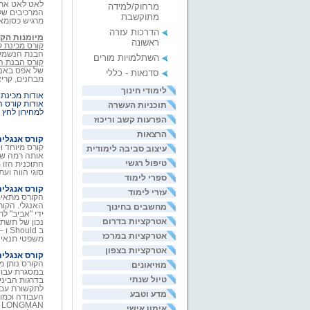
לאט לאט את ה
מרחוק/למידה
המרכיבים של 
מתוקשבת
מרגיש כסומא
הדרכות עזרה
מיומנות הק
ראשונה
קורס מכינת 
הבנת הנשמע 
השתלמויות מורים
קורס הבנת ה
של אפס באנג
סדנאות - כללי
מבחנים, קריא
לימודי חינוך
אודות מכינת
אודות קורס 
תוכניות העשרה
למחירון לחץ 
הפרעות קשב וריכוז
הרצאות
קורס אנגלי
קורס מיוחד ו
עיצוב סביבה לימודית
טיפול רגשי
סוגי הווה ועת
ספרי לימוד
קורס אנגלית
עזרי לימוד
מחשבים בחינוך
ידי "אביב" ל
אטרקציות בדרום
אטרקציות במרכז
משפטי תנאי ועו
אטרקציות בצפון
קורס אנגלית
הקורס נותן 
מוזיאונים
במסגרת עבוד
טיול שנתי
בדרגות הביני
מדע וטבע
העבודה וכמוב
N
אימון אישי