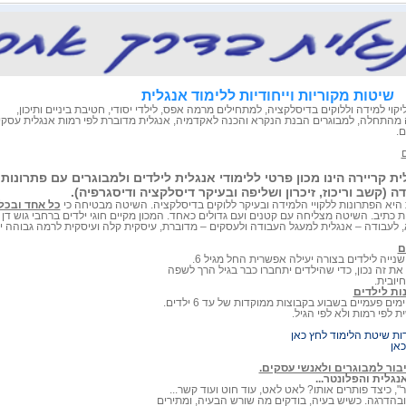
קוריות וייחודיות ללימוד אנגלית
קוי למידה וללוקים בדיסלקציה, למתחילים מרמה אפס, לילדי יסודי, חטיבת ביניים ותיכון,
 מהתחלה, למבוגרים הבנת הנקרא והכנה לאקדמיה, אנגלית מדוברת לפי רמות אנגלית עסקית
ם.
ם
ת קריירה הינו מכון פרטי ללימודי אנגלית לילדים ולמבוגרים עם פתרונות י
דה (קשב וריכוז, זיכרון ושליפה ובעיקר דיסלקציה ודיסגרפיה).
היא הפתרונות ללקויי הלמידה ובעיקר ללוקים בדיסלקציה. השיטה מבטיחה כי
כל אחד ובכל 
 כתיב. השיטה מצליחה עם קטנים ועם גדולים כאחד. המכון מקיים חוגי ילדים ברחבי גוש דן
לעבודה – אנגלית למעגל העבודה ולעסקים – מדוברת, עיסקית קלה ועיסקית לרמה גבוהה יו
ם
נייה לילדים בצורה יעילה אפשרית החל מגיל 6.
ת זה נכון, כדי שהילדים יתחברו כבר בגיל הרך לשפה
יובית.
נות לילדים
ים פעמיים בשבוע בקבוצות ממוקדות של עד 6 ילדים.
 לפי רמות ולא לפי הגיל.
ות שיטת הלימוד לחץ כאן
כאן
בור למבוגרים ולאנשי עסקים.
נגלית והפלונטר...
", כיצד פותרים אותו? לאט לאט, עוד חוט ועוד קשר...
בהדרגה. כשיש בעיה, בודקים מה שורש הבעיה, ומתירים