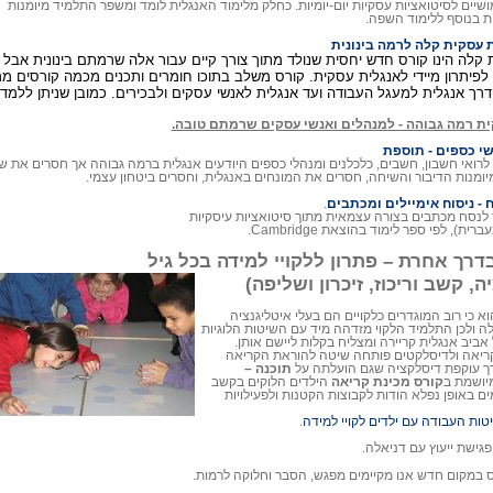
ושיים לסיטואציות עסקיות יום-יומיות. כחלק מלימוד האנגלית לומד ומשפר התלמיד מיומנות
ות בנוסף ללימוד השפה.
 עסקית קלה לרמה בינונית
קלה הינו קורס חדש יחסית שנולד מתוך צורך קיים עבור אלה שרמתם בינונית אבל
ם לפיתרון מיידי לאנגלית עסקית. קורס משלב בתוכו חומרים ותכנים מכמה קורסים 
רך אנגלית למעגל העבודה ועד אנגלית לאנשי עסקים ולבכירים. כמובן שניתן ללמד
ית רמה גבוהה - למנהלים ואנשי עסקים שרמתם טובה.
שי כספים - תוספת
לרואי חשבון, חשבים, כלכלנים ומנהלי כספים היודעים אנגלית ברמה גבוהה אך חסרים את 
יומנות הדיבור והשיחה, חסרים את המונחים באנגלית, וחסרים ביטחון עצמי.
 - ניסוח אימיילים ומכתבים
.
לנסח מכתבים בצורה עצמאית מתוך סיטואציות עיסקיות
ת), לפי ספר לימוד בהוצאת Cambridge.
דרך אחרת – פתרון ללקויי למידה בכל גיל
, קשב וריכוז, זיכרון ושליפה)
וא כי רוב המוגדרים כלקויים הם בעלי איטליגנציה
 ולכן התלמיד הלקוי מזדהה מיד עם השיטות הלוגיות
 אביב אנגלית קריירה ומצליח בקלות ליישם אותן.
יאה ולדיסלקטים פותחה שיטה להוראת הקריאה
ך עוקפת דיסלקציה שגם הועלתה על
תוכנה –
יושמת ב
קורס מכינת קריאה
הילדים הלוקים בקשב
ים באופן נפלא הודות לקבוצות הקטנות ולפעילויות
ות העבודה עם ילדים לקויי למידה
.
פגישת ייעוץ עם דניאלה.
ס במקום חדש אנו מקיימים מפגש, הסבר וחלוקה לרמות.