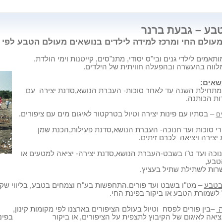
טבע – גבעת ברנר
עולם החי ומרכז למידה לילדים בנושאים מעולם הטבע לפי 
תאמים לילדי גנים ובי"ס יסודי, מתנ"סים, קייטנות וימי הולדת.
לווה בהעשרה ובהפעלה חוויתית של הילדים.
שאים:
מתחילת השנה עד לאחר סוכות- העברת הנושא,סדנת יצירה
עם
ות הכותנה.
– בסתיו עם פינות יצירה וטיול בטרקטור לאיגום מים עם ציפורים.
ים
י סוכות ועד חנוכה- העברת הנושא,סדנת פעילות,הכנת שמן
 יצירה ויציאה
לכרם זיתים.
וכה ועד ט"ו בשבט-העברת הנושא,סדנת יצירה- יציאה למטעים או
הטבע,
לשתילת שתיל בעציץ.
בטבע
– מט"ו בשבט ועד פורים.התחפשות בע"ח וצמחים בטבע, בליווי שקו
 לשמורת הטבע או ביקור בפינת החי.
ה
–בין פורים לפסח
וטיול בעולם הציפורים בארצנו לפי מקומו
יאה לאיגום של הקיבוץ לתצפית על הציפורים, או ביקור
בפינ