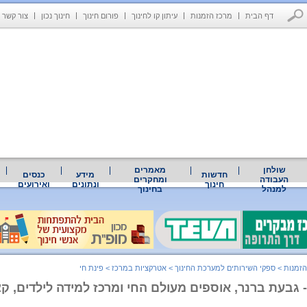
דף הבית
מרכז הזמנות
עיתון קו לחינוך
פורום חינוך
חינוך נכון
צור קשר
שולחן
מאמרים
חדשות
מידע
כנסים
העבודה
ומחקרים
חינוך
ונתונים
ואירועים
למנהל
בחינוך
הזמנות
>
ספקי השירותים למערכת החינוך
>
אטרקציות במרכז
>
פינת חי
- גבעת ברנר, אוספים מעולם החי ומרכז למידה לילדים, קצ