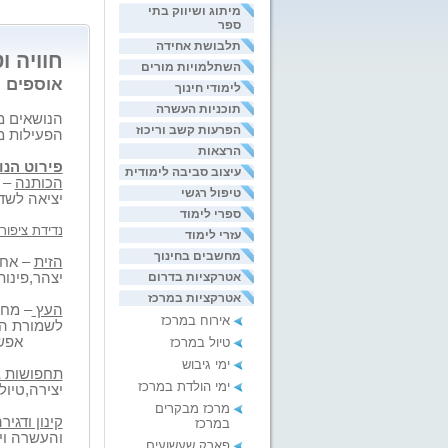
מיתוג ושיווק בתי
ספר
תלבושת אחידה
חוויה ו
השתלמויות מורים
אוספים מ
לימודי חינוך
תוכניות העשרה
הנושאים מו
הפרעות קשב וריכוז
הפעילות מ
הרצאות
פירוט הנו
עיצוב סביבה לימודית
הכותנה
– 
טיפול רגשי
יציאה לשד
ספרי לימוד
נדידת ציפור
עזרי לימוד
מחשבים בחינוך
הזית
– אחר
אטרקציות בדרום
יצהר,פינות
אטרקציות במרכז
העץ
– מחנ
אירוח במרכז
לשמורת 
אפשרות 
טיול במרכז
ימי גיבוש
תחפושות 
ימי הולדת במרכז
יצירה,טיול
מרכז מבקרים
קינון ודגיר
במרכז
והעשרה ויצ
פארק שעשועים