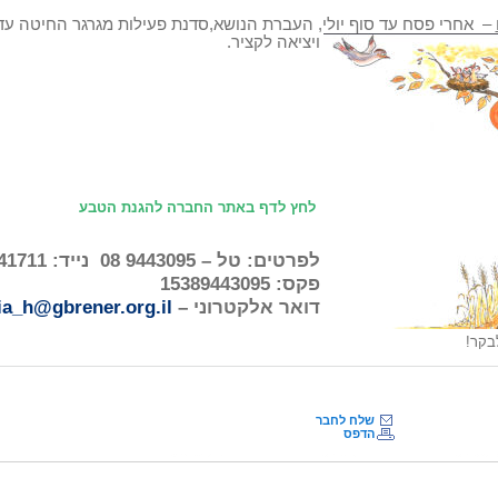
– אחרי פסח עד סוף יולי, העברת הנושא,סדנת פעילות מגרגר החיטה ע
ויציאה לקציר.
לחץ לדף באתר החברה להגנת הטבע
לפרטים: טל – 9443095 08
נייד: 6841711 050
פקס: 15389443095
דואר אלקטרוני –
ia_h@gbrener.org.il
בקר!
שלח לחבר
הדפס