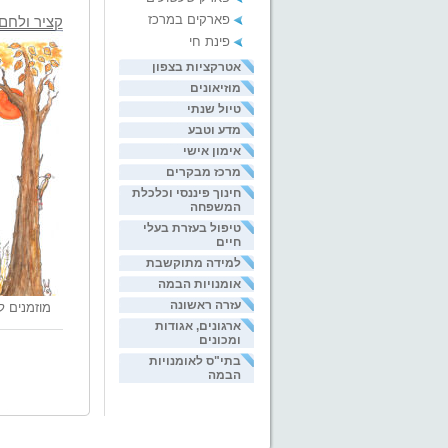
פארקים במרכז
קציר ולחם
פינת חי
אטרקציות בצפון
מוזיאונים
טיול שנתי
מדע וטבע
אימון אישי
מרכז מבקרים
חינוך פיננסי וכלכלת
המשפחה
טיפול בעזרת בעלי
חיים
למידה מתוקשבת
אומנויות הבמה
עזרה ראשונה
מוזמנים ל
ארגונים, אגודות
ומכונים
בתי"ס לאומנויות
הבמה