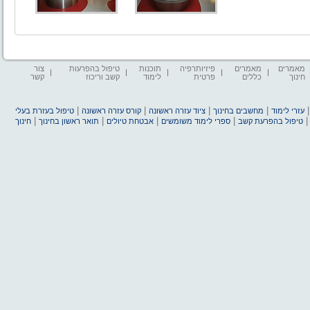
מאמרים
מאמרים
פיזיותרפיה
תוכנות
טיפול בהפרעות
צור
חינוך
כללים
פרטית
לימוד
קשב וריכוז
קשר
|
|
|
|
עזרי לימוד
מחשבים בחינוך
ציוד עזרה ראשונה
קורס עזרה ראשונה
טיפול בעזרת בעלי
|
|
|
|
טיפול בהפרעת קשב
ספרי לימוד משומשים
אבטחת טיולים
תואר ראשון בחינוך
חינוך