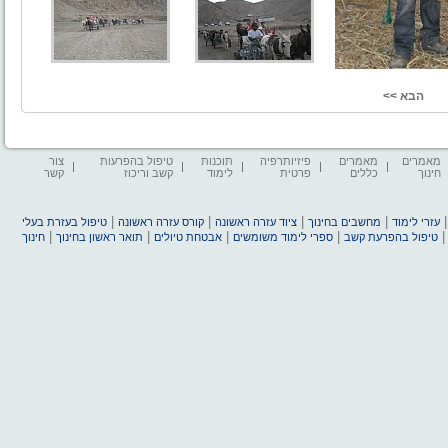
מאמרים
מאמרים
פיזיותרפיה
תוכנות
טיפול בהפרעות
צור
חינוך
כללים
פרטית
לימוד
קשב וריכוז
קשר
|
|
|
|
עזרי לימוד
מחשבים בחינוך
ציוד עזרה ראשונה
קורס עזרה ראשונה
טיפול בעזרת בעלי
|
|
|
|
טיפול בהפרעת קשב
ספרי לימוד משומשים
אבטחת טיולים
תואר ראשון בחינוך
חינוך