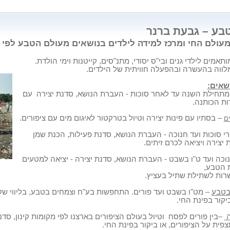
טבע – גבעת ברנר
עולם החי ומרכז למידה לילדים בנושאים מעולם הטבע לפי 
תאמים לילדי גנים ובי"ס יסודי, מתנ"סים, קייטנות וימי הולדת.
לווה בהעשרה ובהפעלה חוויתית של הילדים.
שאים:
מתחילת השנה עד לאחר סוכות - העברת הנושא, סדנת יצירה
עם
ות הכותנה.
– בסתיו עם פינות יצירה וטיול בטרקטור לאיגום מים עם ציפורים.
ים
י סוכות ועד חנוכה - העברת הנושא, סדנת פעילות, הכנת שמן
ת יצירה ויציאה
לכרם זיתים.
וכה ועד ט"ו בשבט - העברת הנושא, סדנת יצירה - יציאה למטעים
רת הטבע,
לשתילת שתיל בעציץ.
בטבע
– מט"ו בשבט ועד פורים. התחפשות בע"ח וצמחים בטבע, בליווי שקו
יקור בפינת החי.
ה
–בין פורים לפסח
וטיול בעולם הציפורים בארצנו לפי מקומות קינון,
סדנת
פית על הציפורים, או ביקור
בפינת החי.