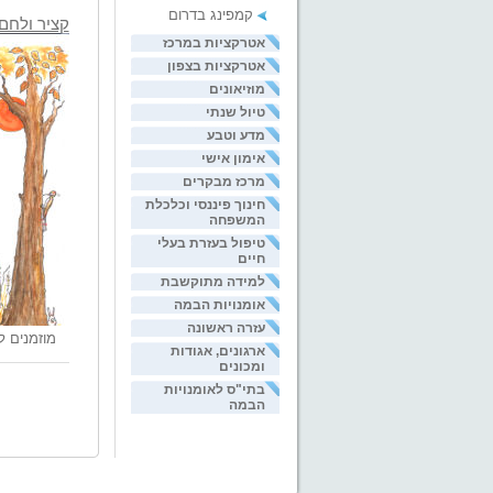
קמפינג בדרום
קציר ולחם
אטרקציות במרכז
אטרקציות בצפון
מוזיאונים
טיול שנתי
מדע וטבע
אימון אישי
מרכז מבקרים
חינוך פיננסי וכלכלת
המשפחה
טיפול בעזרת בעלי
חיים
למידה מתוקשבת
אומנויות הבמה
עזרה ראשונה
מוזמנים ל
ארגונים, אגודות
ומכונים
בתי"ס לאומנויות
הבמה