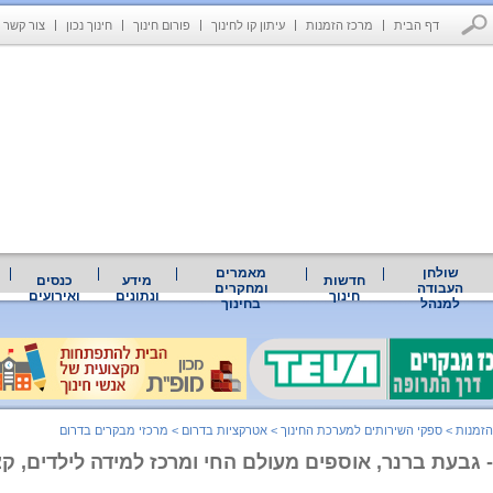
דף הבית
מרכז הזמנות
עיתון קו לחינוך
פורום חינוך
חינוך נכון
צור קשר
שולחן
מאמרים
חדשות
מידע
כנסים
העבודה
ומחקרים
חינוך
ונתונים
ואירועים
למנהל
בחינוך
הזמנות
>
ספקי השירותים למערכת החינוך
>
אטרקציות בדרום
>
מרכזי מבקרים בדרום
- גבעת ברנר, אוספים מעולם החי ומרכז למידה לילדים, קצ