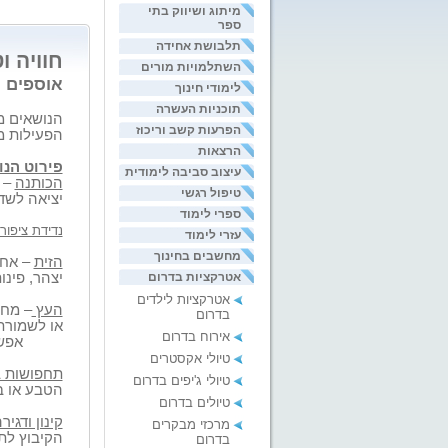
מיתוג ושיווק בתי
ספר
תלבושת אחידה
חוויה ו
השתלמויות מורים
אוספים מ
לימודי חינוך
תוכניות העשרה
הנושאים מו
הפרעות קשב וריכוז
הפעילות מ
הרצאות
פירוט הנו
עיצוב סביבה לימודית
הכותנה
– 
טיפול רגשי
יציאה לשד
ספרי לימוד
נדידת ציפור
עזרי לימוד
מחשבים בחינוך
הזית
– אחר
אטרקציות בדרום
יצהר, פינו
אטרקציות לילדים
העץ
– מחנ
בדרום
או לשמו
אירוח בדרום
אפשרות 
טיולי אקסטרים
תחפושות 
טיולי ג'יפים בדרום
הטבע או ב
טיולים בדרום
קינון ודגיר
מרכזי מבקרים
הקיבוץ לתצ
בדרום