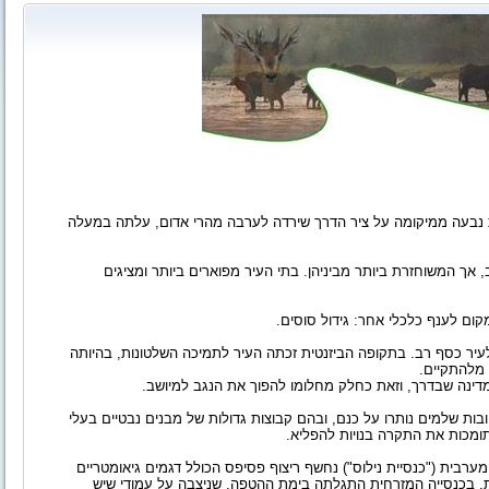
נבעה ממיקומה על ציר הדרך שירדה לערבה מהרי אדום, עלתה במעלה
היא הקטנה בערי הנגב, אך המשוחזרת ביותר מביניהן. בתי העיר מפוארים ביותר ומציגים
ום לענף כלכלי אחר: גידול סוסים.
יר כסף רב. בתקופה הביזנטית זכתה העיר לתמיכה השלטונות, בהיותה
 מלהתקיים.
מדינה שבדרך, וזאת כחלק מחלומו להפוך את הנגב למיושב.
ת שלמים נותרו על כנם, ובהם קבוצות גדולות של מבנים נבטיים בעלי
ומכות את התקרה בנויות להפליא.
רבית ("כנסיית נילוס") נחשף ריצוף פסיפס הכולל דגמים גיאומטריים
ית. בכנסייה המזרחית התגלתה בימת ההטפה, שניצבה על עמודי שיש