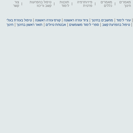
מאמרים
מאמרים
פיזיותרפיה
תוכנות
טיפול בהפרעות
צור
חינוך
כללים
פרטית
לימוד
קשב וריכוז
קשר
|
|
|
|
עזרי לימוד
מחשבים בחינוך
ציוד עזרה ראשונה
קורס עזרה ראשונה
טיפול בעזרת בעלי
|
|
|
|
טיפול בהפרעת קשב
ספרי לימוד משומשים
אבטחת טיולים
תואר ראשון בחינוך
חינוך