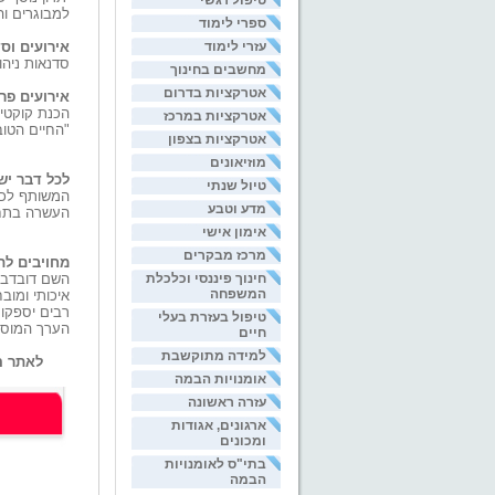
טיפול רגשי
למבוגרים וה
ספרי לימוד
עזרי לימוד
אירועים וס
סדנאות ניהו
מחשבים בחינוך
אטרקציות בדרום
אירועים פר
הכנת קוקטיי
אטרקציות במרכז
"החיים הטוב
אטרקציות בצפון
מוזיאונים
לכל דבר יש
טיול שנתי
המשותף לכל 
מדע וטבע
העשרה בתחומ
אימון אישי
מרכז מבקרים
מחויבים לת
חינוך פיננסי וכלכלת
השם דובדבן
המשפחה
איכותי ומוב
רבים יספקו 
טיפול בעזרת בעלי
הערך המוסף
חיים
למידה מתוקשבת
לאתר ה
אומנויות הבמה
עזרה ראשונה
ארגונים, אגודות
ומכונים
בתי"ס לאומנויות
הבמה