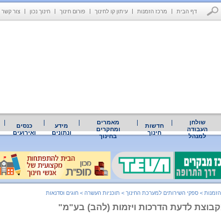
דף הבית
מרכז הזמנות
עיתון קו לחינוך
פורום חינוך
חינוך נכון
צור קשר
שולחן
מאמרים
חדשות
מידע
כנסים
העבודה
ומחקרים
חינוך
ונתונים
ואירועים
למנהל
בחינוך
הזמנות
>
ספקי השירותים למערכת החינוך
>
תוכניות העשרה
>
חוגים וסדנאות
קבוצת לדעת הדרכות ויזמות (להב) בע"מ"