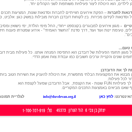
ן לילדים, הוא היכולת ליצור פעילויות משותפות לשני הקהלים יחד.
דנאות לחברות
– הפקת אירועים חווייתיים לחברות וסדנאות שונות, המציעות תכנים מ
ל וסדנאות לקידום מכירות. בין לקוחות דובדבן חברות מובילות במשק כגון: אלביט, ס
טיים
-
מגוון אירועים למבוגרים בקונספט ייחודי
,
החל מימי הולדת, ימי נישואין ומסי
לים, טעימת יינות ועוד ועוד, דרך סדנת "החשוד האמיתי" - אירוע שמטרתו פענוח חיד
ים".
 טעם...
מגוון תחומי הפעילות של דובדבן הוא התפיסה המנחה אותנו. כל פעילות מבית דוב
ים שונים והקניית ערכים חשובים כמו עבודת צוות ואמון הדדי.
ת לך את הדובדבן
 מבטא את המקצועיות הבלתי מתפשרת, את היכולת להעניק את השירות הטוב ביותר 
חר לכל פעילות.
לך פעילויות
FUN
שונות - את הקצפת,
אבל הדובדבן שמעל לקצפת הוא
 שאנו מביאים באמצעות התכנים המקוריים.
אינטרנט:
לחץ כאן
לגלריית תמונו
info@duvdevan.org.il