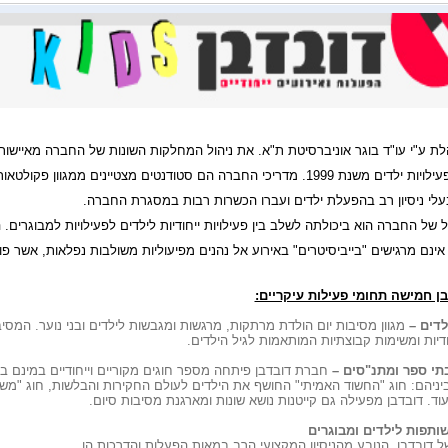
לת ע"י עו"ד בוגר אוניברסיטת ת"א. את ניהול המחלקות השונות של החברה מאיישות
העוסקות בפעילויות ילדים משנת 1999. מדריכי החברה הם סטודנטים מצטיינים 
עלי ניסיון רב בהפעלת ילדים ועברו הכשרות רבות במסגרת החברה.
ל של החברה הוא ביכולתה לשלב בין פעילויות ייחודיות לילדים לפעילויות למבוגרים
ינם מרגישים "בייביסיטרים" באירוע אל נהנים מפיעוליות משולבות נפלאות, אשר פ
בן חמישה תחומי פעילות עיקריים:
לדים –
מגוון מסיבות יום הולדת מרתקות, מרגשות ומגבשות לילדים ובני נוער. המסי
דיות ומשימות קבוצתיות המותאמות לגיל הילדים.
בתי ספר ומתנ"סים –
חברת דובדבן פיתחה מספר
חוגים מקוריים וייחודיים במינם
יניהם: חוג "החשוד האמיתי" החושף את הילדים לעולם החקירות והבלשות, חוג "מש
וד. דובדבן מפעילה גם קייטנות נושא שונות ומארגנת מסיבות סיום.
שותפות לילדים ומבוגרים
של דובדבן
,
הנובע מהניסיון המקצועי הרב במאות הפעלות והדרכות הן