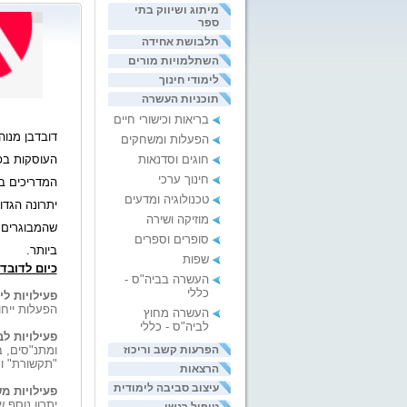
מיתוג ושיווק בתי
ספר
תלבושת אחידה
השתלמויות מורים
לימודי חינוך
תוכניות העשרה
בריאות וכישורי חיים
דובדבן מנוה
הפעלות ומשחקים
חוגים וסדנאות
חינוך ערכי
המדריכים ב
טכנולוגיה ומדעים
יתרונה הגדו
מוזיקה ושירה
שהמבוגרים א
סופרים וספרים
ביותר.
שפות
כיום לדובד
העשרה בביה"ס -
כללי
פעילויות לי
הפעלות ייחו
העשרה מחוץ
לביה"ס - כללי
פעילויות ל
הפרעות קשב וריכוז
ומתנ"סים, ב
"תקשורת" וע
הרצאות
עיצוב סביבה לימודית
פעילויות מ
יתרון נוסף 