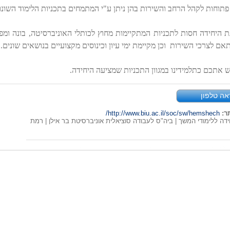
פתוחות לקהל הרחב והשירות בהן ניתן ע"י המתמחים בתכניות הלימוד השונ
ת היחידה חסות לתכניות המתקיימות מחוץ לכותלי האוניברסיטה, בונה ומפ
תאם לצרכי השירות
וכן מקיימת ימי עיון וכינוסים מקצועיים בנושאים שונים.
 אתכם כתלמידינו במגוון התכניות שמציעה היחידה.
אה טלפון
ר:
http://www.biu.ac.il/soc/sw/hemshech/
דה ללימודי המשך | ביה"ס לעבודה סוציאלית אוניברסיטת בר אילן | רמת