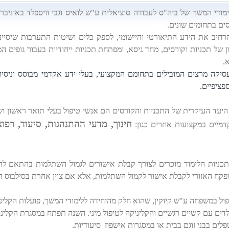
מודי המשך של ביה"ס לעבודה סוציאלית ע"ש לואיס וגבי וויספלד באוניברס
סים בתחומים שונים.
חיב את הידע התיאורטי והיישומי, לספק כלים ושיטות התערבות שיסיי
ן של תכניות וקורסים, מחד גיסא, ומפתחת תכניות ייחודיות בעבור גופים המ
.
סיקה מרצים המובילים בתחומם המקצועי, בעלי ידע אקדמי מבוסס וניסיו
פציפיים.
היעד העיקרית של התכניות והקורסים הם אנשי טיפול בעלי תואר ראשון ושנ
חינוך, מדעי ההתנהגות, סיעוד, רפו
מיים במקצועות אחרים כגון:
תכניות הלימוד מוכרים לצורך קבלת אישורים לגמול השתלמות בהתאם להנ
פקח האזורי לקבלת אישור לקמול השתלמות, אלא אם צוין אחרת בסילבוס ה
ול במשפחה ע"ש קיוקין, שהוא חלק מהיחידה ללימודי המשך, פועלות הקליניק
ים עם קשיים רגשיים והקליניקה לטיפול מיני. השנה תפתח במסגרת הקליניקה
סיעודיות.