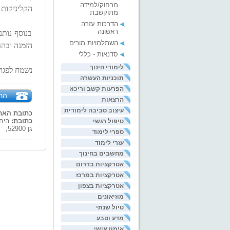
מרחוק/למידה
הקליניקות 
מתוקשבת
הדרכות עזרה
ראשונה
בנוסף נותנ
השתלמויות מורים
הזמנה ובה
סדנאות - כללי
לימודי חינוך
נשמח לפגוש
תוכניות העשרה
הפרעות קשב וריכוז
הר
הרצאות
עיצוב סביבה לימודית
כתובת האת
כתובת:
היחי
טיפול רגשי
גן 52900,
ספרי לימוד
עזרי לימוד
מחשבים בחינוך
אטרקציות בדרום
אטרקציות במרכז
אטרקציות בצפון
מוזיאונים
טיול שנתי
מדע וטבע
אימון אישי