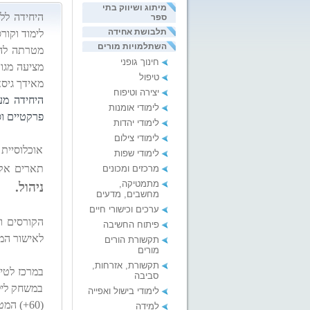
מיתוג ושיווק בתי
היחידה ללי
ספר
תלבושת אחידה
לימוד וקור
השתלמויות מורים
מטרתה להר
חינוך גופני
מציעה מגוו
טיפול
מאידך גיסא
יצירה וטיפוח
היחידה מע
לימודי אומנות
פרקטיים וס
לימודי יהדות
לימודי צילום
אוכלוסיית 
לימודי שפות
תארים אקד
מרכזים ומכונים
מתמטיקה,
ניהול.
מחשבים, מדעים
ערכים וכישורי חיים
הקורסים ו
פיתוח החשיבה
לאישור המ
תקשורת הורים
מורים
תקשורת, אזרחות,
במרכז לטיפ
סביבה
במשחק לילד
לימודי בישול ואפייה
(60+) המטפלים בבני זוגם בבית או במסגרות אישפוז
למידה