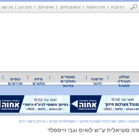
דף הבית
מרכז הזמנות
עיתון קו לחינוך
פורום חינוך
חינוך נכון
צור קשר
שולחן
מאמרים
חדשות
מידע
כנסים
העבודה
ומחקרים
חינוך
ונתונים
ואירועים
למנהל
בחינוך
הזמנות
>
ספקי השירותים למערכת החינוך
>
השתלמויות מורים
>
ערכים וכישורי חיים
ה סוציאלית ע"ש לואיס וגבי וייספלד