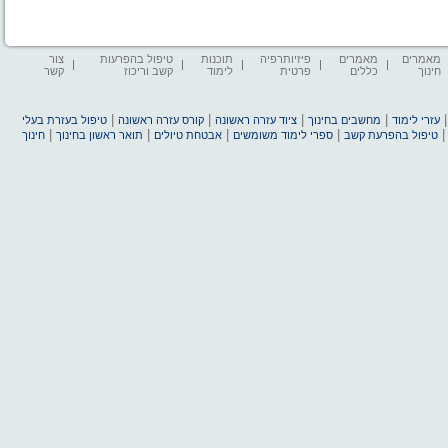
מאמרים
מאמרים
פיזיותרפיה
תוכנות
טיפול בהפרעות
צור
חינוך
כללים
פרטית
לימוד
קשב וריכוז
קשר
|
|
|
|
עזרי לימוד
מחשבים בחינוך
ציוד עזרה ראשונה
קורס עזרה ראשונה
טיפול בעזרת בעלי
|
|
|
|
טיפול בהפרעת קשב
ספרי לימוד משומשים
אבטחת טיולים
תואר ראשון בחינוך
חינוך