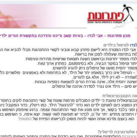
מכון פתרונות – אבי לנדו – בעיות קשב וריכוז והדרכה בתקשורת הורים ילדי
נדו
לטיפול בילדים
אבי
לנדו
המטרה היא ליישם פתרון קבוע וטבעי לקשיי
ההתנהגות מבלי להביא את המ
לות בתרופה שעלולה לסכן את בריאות.
לנדו
מספר יתרונות ובראשם השגת
תוצאות שורשיות מהירות ונעימות
:
תור וטיפול במקור הבעיה, ולא
בסימפטום, כפתרון ארוך טווח
.
ספר
יחסית מועט של טיפולים ניתן להגיע
להישגים
.
–
הטיפול אינו כרוך במאמץ יתר של
הילד, לא בתרופות ולא באמצעים פולשניים
כל
לשמירה
–
לא רק לילד, אלא גם
להורים
.
שיטה יחסית זולה, ואינה גוררת הורים להוצאות כספיות
גבוהות
.
ש סיום
–
הילד אינו
נגרר לסדרה ארוכה של
טיפולים
.
ה הקונבנציונאלית
בנציונאלית טוענת כי ילדים הסובלים
מרמות שונות של קשיי התנהגות לוקים בחוסר א
ן המוצע כיום לאותם ילדים הוא כדור "להרגעת" הילד, כמו ריטלין, כדור המקובל כיו
זמני בלבד בקושי, אך אינו מונע את קשיי ההתנהגות עצמה. ברגע שיופסק השימוש 
ו ויתפרצו מחדש. יתר על כן, לכדור יש תופעות לוואי
קשות. יוצא איפה, כי השימוש בכ
הוא בעצם מדכא אותה ועשוי להיות מסוכן לבריאותו הפיזית של
המטופל.
אלטרנטיבה לריטלין?
רנטיבית
ההוליסטית אפקטיבית, שכן היא בודקת את הסיבה והמקור האמיתי להתנה