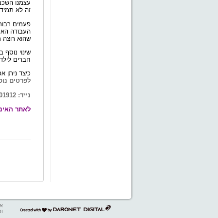
עצמנו השכם 
זה לא תמיד
פעמים רבות
העבודה האר
שהוא רוצה ר
שינוי נוסף ב
חברים לילד
כיצד ניתן א
לפרטים נוס
נייד:
01912
לאתר האינ
אב
דרונט
ופ
דיגיטל