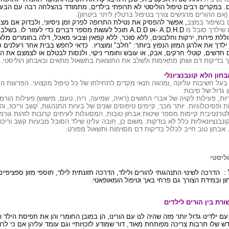
 במקרים רבים טיפול הוליסטי לא
תרופתי בילדים, מתמודד בהצלחה רבה עם הבעיות.
(אם ההורים מרגישים צורך בטיפול ברטלין ליתר ביטחון).
 בשיפור במצב
,
אפשר להפסיק את נטילת התרופה לפרק זמן ניסיוני, ולבדוק אם מצב
ת שילדך סובל מ
- A.D.H.D
או
A.D.D
תוכל לעשות מספר דברים
כדי לעזור לו. בשלב 
וללת
פירות, ירקות וחלבונים, ללא סוכר, ללא קפאין וצבעי מאכל, דלה בחומרים מלא
לדך את אלרגן המזון הנפוץ
ביותר: "חלב" ומוצריו.
כדאי לחפש בבית אחר רעלנים כי
חדשים, קוטלי חרקים, אבק, או
עובש וחומרי ניקוי, ולנסות לבטלם או לצמצם את 
וך בדיקות דם ושתן מתאימות
ולשלב את התוצאות בתשאול מתאים ובאבחון
הוליסטי
.
חון הלא קונבנציונלי
בעל חשיבות עליונה
,
ומהווה תנאי מקדים לתחילתו של כל טיפול מקצועי
.
הפרעות הלמ
ן גדול של סיבות:
יות, פעילות לקויה של אברי החושים (ראיה, שמיעה, ריח, טעם, מישוש) פעילות הורמו
ת ופסיכולוגיות. יותר מכך, קיימים טיפוסים שונים של בעיות התנהגות, קשב וריכוז, ו
רנטיבית קיימות מספר שיטות אבחון טובות, המסוגלות לעיתים קרובות לזהות גורמים 
ונבנציונאליות כלל לא בודקות. משום כן, חובה עלינו שילד הסובל מבעיות קשב וריכוז 
 אבחון טוב חייב לכלול בדיקות דם מסוימות ותשאול מפורט.
ליסטי
:
הדרכה לשינוי התנהגותי להורים ולילד, הדרכה תזונתית לילד, תוספי מזון ספציפ
 ובמידת הצורך גם פרחי באך וטיפול הומאופאטי.
ורת בין הורים לילדים
ם ילדינו גדול יותר מזה שהיה
לנו עם הורינו, הן במובן החומרי והן את תפיסת הילד ו
דש שלו
תרבות צריכה מפותחת מאוד, דור שמודע לזכויותיי וגם עומד עליהן אם כי לרוב