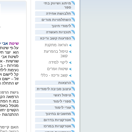
מיתוג ושיווק בתי
ספר
תלבושת אחידה
השתלמויות מורים
לימודי חינוך
תוכניות העשרה
הפרעות קשב וריכוז
שיטת
אבי ל
הוראה מתקנת
על-פי שיטת
טיפול בהפרעת
הוא
יוצר ת
קשב
לשיטת אבי
שורשיות
-
אי
ליקויי למידה
מהירות
–
במ
שיטות ועזרים
נעימות לילד
קל ליישום ו
קשב וריכוז - כללי
זול
–
יישום
ה
הרצאות
יש התחלה וי
עיצוב סביבה לימודית
גישת הרפוא
טיפול רגשי
הרפואה הקונ
במו
.
ח הפתרו
ספרי לימוד
מטפל באופן 
עזרי לימוד
הקשיים יחזר
מחשבים בחינוך
ההתנהגות
-
אטרקציות בדרום
אטרקציות במרכז
האם קיימת 
הגישה האלט