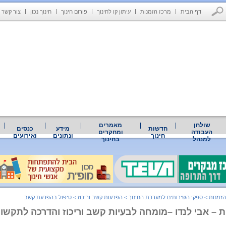
דף הבית
מרכז הזמנות
עיתון קו לחינוך
פורום חינוך
חינוך נכון
צור קשר
שולחן
מאמרים
חדשות
מידע
כנסים
העבודה
ומחקרים
חינוך
ונתונים
ואירועים
למנהל
בחינוך
הזמנות
>
ספקי השירותים למערכת החינוך
>
הפרעות קשב וריכוז
>
טיפול בהפרעת קשב
ת – אבי לנדו –מומחה לבעיות קשב וריכוז והדרכה לתקשור