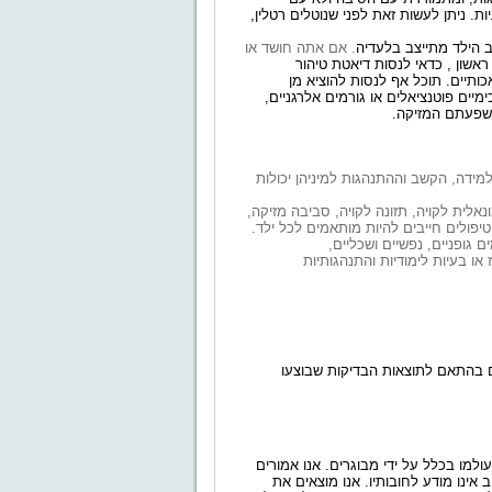
 ניתן לעשות זאת לפני שנוטלים רטלין,
 הילד מתייצב בלעדיה
. אם אתה חושד או
ראשון , כדאי לנסות דיאטת טיהור
כותיים. תוכל אף לנסות להוציא מן
מיים פוטנציאלים
או גורמים אלרגניים,
השפעתם המזיקה
.
ידה, הקשב וההתנהגות למיניהן יכולות
נאלית לקויה, תזונה לקויה, סביבה
מזיקה,
הטיפולים חייבים להיות מותאמים לכל ילד.
גופניים, נפשיים ושכליים,
או בעיות לימודיות והתנהגותיות
יים בהתאם לתוצאות הבדיקות שבוצעו
עולמו בכלל על ידי מבוגרים. אנו אמורים
 אינו
מודע לחובותיו. אנו מוצאים
את