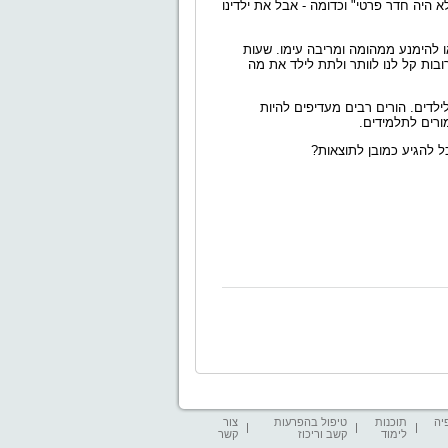
לא היה חדר פרטי" וכדומה - אבל את ילדינו
ו להימנע ממהומה ומריבה עימו. שעות
ובות קל
לנו לוותר ולתת לילד את מה
ילדים. הורים רבים מעדיפים להיות
מורים לתלמידים
.
ל להגיע כמובן לתוצאות?
יה
תוכנות
טיפול בהפרעות
צור
לימוד
קשב וריכוז
קשר