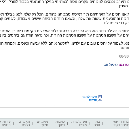
והערב נכנסים לוויכוחים עקרים נוסח "כשהייתי בגילך התנהגתי בכבוד
להורי", "לי 
מעניין
.
 אנו חסים על רגשותיהם תוך רמיסת
סמכותנו כהורים, הכל רק שלא לפגוע בילד ו/א
וכות
והתובעניות עושות את שלהן, וכשאנו חוזרים הביתה עייפים מעבודה, לעיתים קר
ק כדי שיניח לנו
.
יחסי הורה ילד בדור הזה הוא
הקרבה הרבה והבלתי אמצעית הקיימת כיום בין הורים ל
יהם על חשבון הסמכות על חשבון הסמכות ההורית, וכך נראה קורה גם ביחסים
בין 
פוא לשמור על יחסים טובים עם
ילדינו, לתקשר איתם ללא ענישה וכעסים. ולמרות הכ
פים:
08-93
טרנט:
טיפול זוגי
שלח לחבר
הדפס
חון דידקטי
בתי
השתלמויות
כתבות
מאמרים
מאמרים
פיזיותרפ
סיכודידקטי
ספר
מורים
חינוך
חינוך
כללים
פרטית