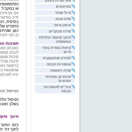
אטרקציות בצפון
הסימפטומים.
מוזיאונים
או במקביל
טיול שנתי
אם מבחינים
יודע בוודאו
מדע וטבע
בסיסית, הכ
אימון אישי
התפריט של י
כגון: שטיחים
מרכז מבקרים
כן רצוי לער
חינוך פיננסי וכלכלת
המשפחה
חשיבות האב
האבחון הוא 
טיפול בעזרת בעלי
חיים
לנבוע ממגוו
סיבות מוטור
למידה מתוקשבת
סיבות שכליו
אומנויות הבמה
ברפואה האלט
שהשיטות
הק
עזרה ראשונה
יגיע
לאבחון.
ארגונים, אגודות
ומכונים
בתי"ס לאומנויות
הטיפול ההו
הבמה
הטיפול כולל 
בשלב האבחון
חינוך
ותקש
כיום הפער ע
לחנך דור ח