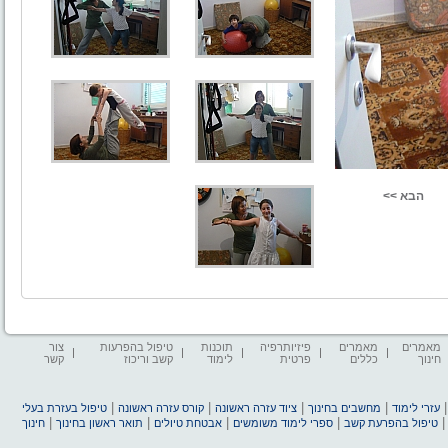
מאמרים
מאמרים
פיזיותרפיה
תוכנות
טיפול בהפרעות
צור
חינוך
כללים
פרטית
לימוד
קשב וריכוז
קשר
|
|
|
|
עזרי לימוד
מחשבים בחינוך
ציוד עזרה ראשונה
קורס עזרה ראשונה
טיפול בעזרת בעלי
|
|
|
|
טיפול בהפרעת קשב
ספרי לימוד משומשים
אבטחת טיולים
תואר ראשון בחינוך
חינוך