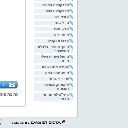
אטרקציות במרכז
אטרקציות בצפון
מוזיאונים
טיול שנתי
מדע וטבע
אימון אישי
מרכז מבקרים
חינוך פיננסי וכלכלת
המשפחה
טיפול בעזרת בעלי
חיים
למידה מתוקשבת
אומנויות הבמה
עזרה ראשונה
הר
ארגונים, אגודות
ומכונים
כתובת האת
בתי"ס לאומנויות
הבמה
אב
דרונט
ופ
דיגיטל