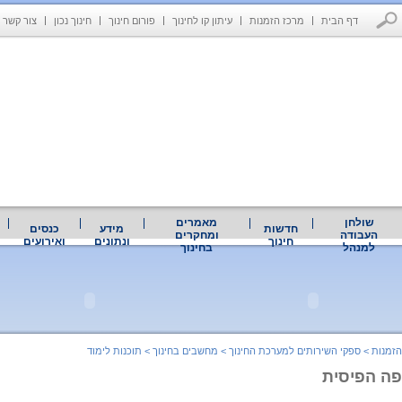
דף הבית
מרכז הזמנות
עיתון קו לחינוך
פורום חינוך
חינוך נכון
צור קשר
שולחן
מאמרים
חדשות
מידע
כנסים
העבודה
ומחקרים
חינוך
ונתונים
ואירועים
למנהל
בחינוך
הזמנות
>
ספקי השירותים למערכת החינוך
>
מחשבים בחינוך
>
תוכנות לימוד
פה הפיסית