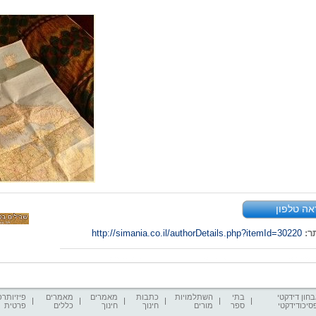
אה טלפון
ר:
http://simania.co.il/authorDetails.php?itemId=30220
חון דידקטי
בתי
השתלמויות
כתבות
מאמרים
מאמרים
פיזיותרפ
סיכודידקטי
ספר
מורים
חינוך
חינוך
כללים
פרטית