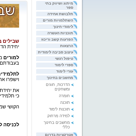
מיתוג ושיווק בתי
ספר
תלבושת אחידה
השתלמויות מורים
לימודי חינוך
תוכניות העשרה
הפרעות קשב וריכוז
שבילים ב
הרצאות
יחידת הדר
עיצוב סביבה לימודית
למורים
מו
טיפול רגשי
בעבודתם כ
ספרי לימוד
עזרי לימוד
לתלמידי
מחשבים בחינוך
וישפרו את
הדרכות, חוגים
ומשחקים
את יחידת 
כי תלמידי
חומרה
תוכנה
הקושי שמצ
תוכנות לימוד
למידה מרחוק
מחשבים בחינוך
לכניסה ל
כללי
אטרקציות בדרום