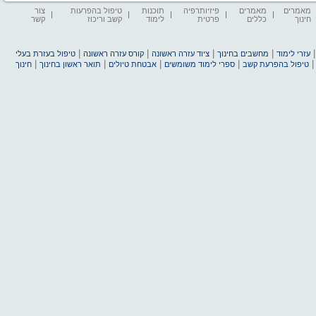
מאמרים
מאמרים
פיזיותרפיה
תוכנות
טיפול בהפרעות
צור
חינוך
כללים
פרטית
לימוד
קשב וריכוז
קשר
|
|
|
|
עזרי לימוד
מחשבים בחינוך
ציוד עזרה ראשונה
קורס עזרה ראשונה
טיפול בעזרת בעלי
|
|
|
|
טיפול בהפרעת קשב
ספרי לימוד משומשים
אבטחת טיולים
תואר ראשון בחינוך
חינוך