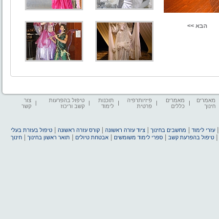
מאמרים
מאמרים
פיזיותרפיה
תוכנות
טיפול בהפרעות
צור
חינוך
כללים
פרטית
לימוד
קשב וריכוז
קשר
|
|
|
|
עזרי לימוד
מחשבים בחינוך
ציוד עזרה ראשונה
קורס עזרה ראשונה
טיפול בעזרת בעלי
|
|
|
|
טיפול בהפרעת קשב
ספרי לימוד משומשים
אבטחת טיולים
תואר ראשון בחינוך
חינוך