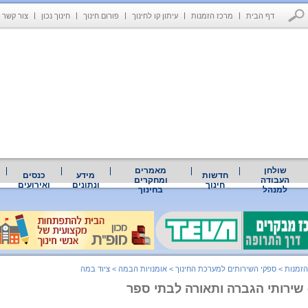
דף הבית
מרכז הזמנות
עיתון קו לחינוך
פורום חינוך
חינוך נכון
צור קשר
שולחן
מאמרים
חדשות
מידע
כנסים
העבודה
ומחקרים
חינוך
ונתונים
ואירועים
למנהל
בחינוך
הזמנות
>
ספקי השירותים למערכת החינוך
>
אומנויות הבמה
>
ציוד במה
 שירותי הגברה ותאורה לבתי ספר