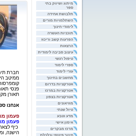
מיתוג ושיווק בתי
ספר
תלבושת אחידה
השתלמויות מורים
לימודי חינוך
תוכניות העשרה
הפרעות קשב וריכוז
הרצאות
עיצוב סביבה לימודית
טיפול רגשי
ספרי לימוד
עזרי לימוד
חברת תירו
ממיטב הי
מחשבים בחינוך
קומפרסורי
אטרקציות בדרום
פנסי תאור
אטרקציות במרכז
תאורן מקצ
אטרקציות בצפון
מוזיאונים
אנחנו ספ
טיול שנתי
פעמון מו
מדע וטבע
פעמון מוז
אימון אישי
כיף לצאת
מרכז מבקרים
הישנה,
ומ
חינוך פיננסי וכלכלת