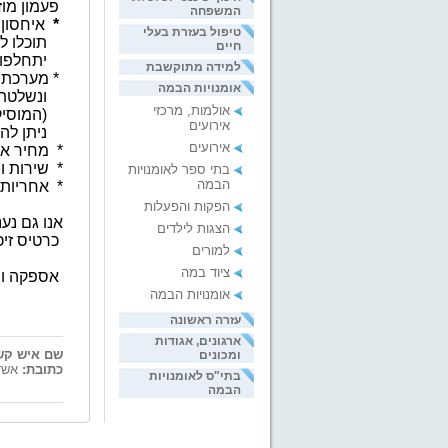
פעמון מוז
המשפחה
*
איחסון 
טיפול בעזרת בעלי
תוכלו ל
חיים
יתחלפו 
למידה מתוקשבת
*
מערכת נ
אומנויות הבמה
ונשלטת ע
אולמות, מרכזי
(המוסיק
אירועים
ניתן לה
אירועים
*
מחיר אט
*
שירות ו
בתי ספר לאומנויות
הבמה
*
אחריות
הפקות והפעלות
אנו גם נענ
הצגות לילדים
כרטיס זיכ
למורים
ציוד במה
אספקה והת
אומנויות הבמה
עזרה ראשונה
ארגונים, אגודות
שם איש קש
ומכונים
כתובת:
אשד
בתי"ס לאומנויות
הבמה