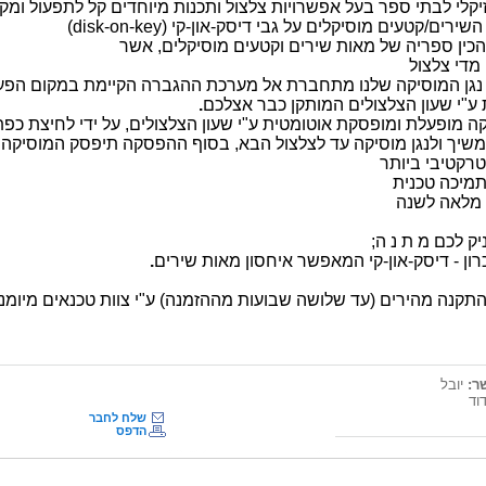
יקלי לבתי ספר בעל אפשרויות צלצול ותכנות מיוחדים קל לתפעול ומקצ
השירים/קטעים מוסיקלים על גבי דיסק-און-קי
(disk-on-key)
הכין ספריה של מאות שירים וקטעים מוסיקלים, אשר
מדי צלצול
גן המוסיקה שלנו מתחברת אל מערכת ההגברה הקיימת במקום הפעמו
"י שעון הצלצולים המותקן כבר אצלכם
.
ה מופעלת ומופסקת אוטומטית ע"י שעון הצלצולים, על ידי לחיצת כפת
משיך ולנגן מוסיקה עד לצלצול הבא, בסוף ההפסקה תיפסק המוסיקה 
רקטיבי ביותר
תמיכה טכנית
 מלאה לשנה
יק לכם מ ת נ ה;
רון - דיסק-און-קי המאפשר איחסון מאות שירים
.
קנה מהירים (עד שלושה שבועות מההזמנה) ע"י צוות טכנאים
מיומנ
ר:
יובל
וד
שלח לחבר
הדפס