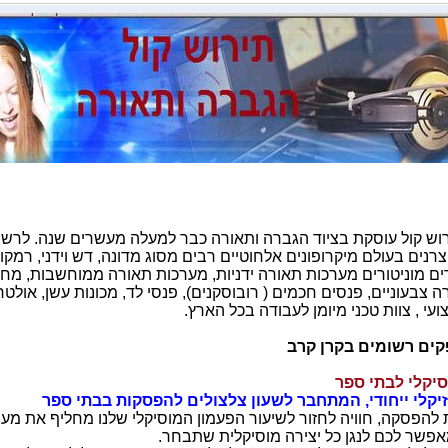
ש קול עוסקת בציוד הגברה ותאורה כבר למעלה מעשרים שנה. לרשותנ
צרנים בעולם
מיקרופונים אלחוטיים רבים מסוג מדונה, דש וידני,
רמקול
ם מוניטורים
מערכות תאורה ידניות, מערכות תאורה ממוחשבות,
מחש
ה צבעוניים,
פנסים חכמים ( רובוסקנים
(
, פנסי לד, מכונות עשן, אולטר
ועי
, צוות טכני מיומן לעבודה בכל הארץ.
קים רשומים בקרן קרב
סיקלי לבתי ספר
יקלי ייחודי,
המתחבר לשעון צלצולים
להפסקות בבתי ספר
 להפסקה, חוויה לחזור לשיעור הפעמון המוסיקלי שלנו מחליף את מע
אפשר לכם לנגן כל יצירה מוסיקלית שתבחר.