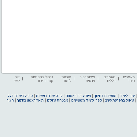
מאמרים
מאמרים
פיזיותרפיה
תוכנות
טיפול בהפרעות
צור
חינוך
כללים
פרטית
לימוד
קשב וריכוז
קשר
|
|
|
|
עזרי לימוד
מחשבים בחינוך
ציוד עזרה ראשונה
קורס עזרה ראשונה
טיפול בעזרת בעלי
|
|
|
|
טיפול בהפרעת קשב
ספרי לימוד משומשים
אבטחת טיולים
תואר ראשון בחינוך
חינוך