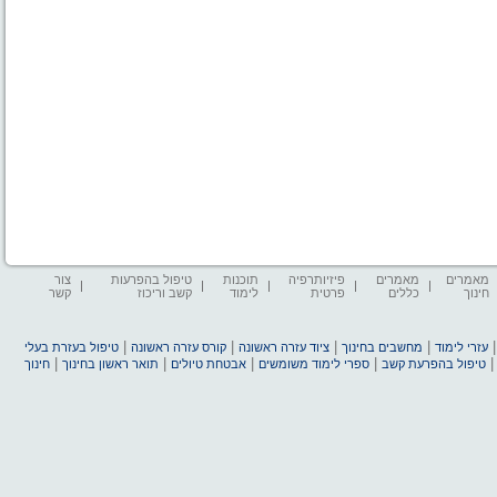
מאמרים
מאמרים
פיזיותרפיה
תוכנות
טיפול בהפרעות
צור
חינוך
כללים
פרטית
לימוד
קשב וריכוז
קשר
|
|
|
|
עזרי לימוד
מחשבים בחינוך
ציוד עזרה ראשונה
קורס עזרה ראשונה
טיפול בעזרת בעלי
|
|
|
|
טיפול בהפרעת קשב
ספרי לימוד משומשים
אבטחת טיולים
תואר ראשון בחינוך
חינוך