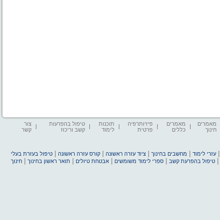
מאמרים
מאמרים
פיזיותרפיה
תוכנות
טיפול בהפרעות
צור
חינוך
כללים
פרטית
לימוד
קשב וריכוז
קשר
|
|
|
|
עזרי לימוד
מחשבים בחינוך
ציוד עזרה ראשונה
קורס עזרה ראשונה
טיפול בעזרת בעלי
|
|
|
|
טיפול בהפרעת קשב
ספרי לימוד משומשים
אבטחת טיולים
תואר ראשון בחינוך
חינוך