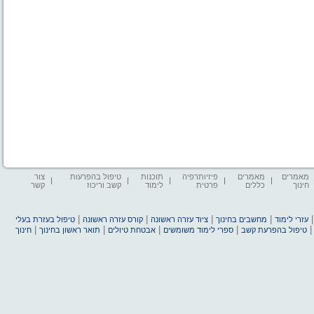
מאמרים
מאמרים
פיזיותרפיה
תוכנות
טיפול בהפרעות
צור
חינוך
כללים
פרטית
לימוד
קשב וריכוז
קשר
|
|
|
|
עזרי לימוד
מחשבים בחינוך
ציוד עזרה ראשונה
קורס עזרה ראשונה
טיפול בעזרת בעלי
|
|
|
|
טיפול בהפרעת קשב
ספרי לימוד משומשים
אבטחת טיולים
תואר ראשון בחינוך
חינוך