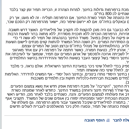
מכת ברפורמות גדולות בחינוך. למרות הצהרה זו, הכריזה תמיר זמן קצר בלבד
800 בתי"ס.
ת כהונתה של תמיר כשרת החינוך. אם הרפורמה תצליח - זה לא מעט, אך רק
ם ובאקלים בתיה"ס. אם לא יירשם שיפור כזה, יישאר מהרפורמה רק הסכם שכר,
לא כבעבר גם היה מוכן להקצות לה תקציב של מיליארדים. האוצר דרש תשובה
הירות, הרפורמה הוכרזה ללא תוכנית מסודרת, ללא מתווה ברור לשעות הרבות
 פיקוח על ניצולן בפועל. משרד החינוך בהנהגתה של תמיר לא עשה די כדי
סתדרות המורים. רק השנה החל המשרד להתוות קווים מנחים ליישום השעות
ב ולרע, בהחלטותיהם של מנהלי בתיה"ס וברצון הטוב של המורים עצמם.
אהרון ידלין, כטעות חמורה, כאשר חתמה על רפורמה רק עם אחד מארגוני
וביל לשביתה ארוכה ולסכסוך של ארגון המורים עם תמיר, שנמשך עד לעזיבתה את
חינוך היסודי בשל קיצוצי העבר בשעות הלימוד וההידרדרות בהישגי התלמידים
ר.
מספיק בכדי לחולל שינוי ניכר במערכת החינוך הישראלית. אולם נראה, כי מלבד
ם, לחולל שינוי כזה שעשתה תמיר.
וך היסודי נותרו בינוניים, ובחינוך העל יסודי - אף המשיכו להידרדר. האלימות
מידים משכבות חברתיות-כלכליות חזקות ובין תלמידים משכבות
ב).
ת החינוך, "הקריבה" על מזבח רפורמת אופק חדש את נושא צמצום הפערים.
ף שח"ר (שירותי חינוך ורווחה) במשרד החינוך. כחודש לאחר שמונתה כשרת
ב את פעולותיו לצמצום הפערים. והנה, כשנתיים בלבד לאחר מכן, הודיעו ראשי
ו הנוכחית ייסגר וסמכויותיו יפוזרו בין אגפים שונים של המשרד. תקציבי אגף
, בתמורה למיליארדים שקיבל מהאוצר עבור מימון הרפורמה. גם פעולתו של
ופת כהונתה של תמיר, ונסגרו חלק ניכר מהאולפנים לעברית לעולים חדשים
לח לחבר
הוסף תגובה