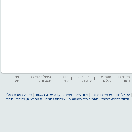
מאמרים
מאמרים
פיזיותרפיה
תוכנות
טיפול בהפרעות
צור
חינוך
כללים
פרטית
לימוד
קשב וריכוז
קשר
|
|
|
|
עזרי לימוד
מחשבים בחינוך
ציוד עזרה ראשונה
קורס עזרה ראשונה
טיפול בעזרת בעלי
|
|
|
|
טיפול בהפרעת קשב
ספרי לימוד משומשים
אבטחת טיולים
תואר ראשון בחינוך
חינוך