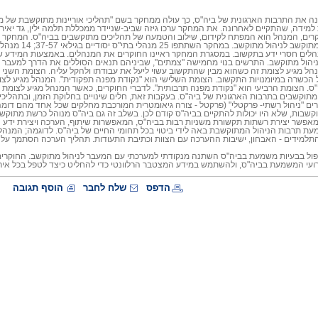
ה את התרבות הארגונית של ביה"ס, כך עולה ממחקר בשם "תהליכי אוריינות מתוקשבת של מנה
 למידה, שהתקיים לאחרונה. את המחקר ערכו גיזה שביב-שניידר ממכללת תלמה ילין, גד יאי
רים, המנהל הוא המפתח לקידום, שילוב והטמעה של תהליכים מתוקשבים בביה"ס. המחקר 
 במחקר השתתפו 25 מנהלי בתי"ס יסודיים בגילאי 37-57; 14 מנהלים אורייני תקשוב, 8 מנהלים
וקשבת ו-3 מנהלים חסרי ידע בתקשוב. במסגרת המחקר ראיינו החוקרים את המנהלים. באמצעות המ
ניהול מתוקשב. התרשים בנוי מחמישה "צמתים", שביניהם תנאים הסוללים את הדרך למעבר 
ל מגיע לצומת זה כשהוא מבין שהתקשוב עשוי ליעל את עבודתו ולהקל עליה. הצומת השני ה
 הכשרה במיומנויות התקשוב. הצומת השלישי הוא "נקודת מפנה תפקודית". המנהל מגיע לצ
ה"ס. הצומת הרביעי הוא "נקודת מפנה תרבותית". לדברי החוקרים, כאשר המנהל מגיע לצומ
תוקשבים בתרבות הארגונית של ביה"ס. בעקבות זאת, חלים שינויים בחלוקת הזמן, ובתהליכי
רים "ניהול רשתי- פרקטלי" (פרקטל - צורה גיאומטרית המורכבת מחלקים שכל אחד מהם דומ
תוקשבות, שלא היו יכולות להתקיים בביה"ס קודם לכן. בשלב זה גם ביה"ס מנוהל כרשת מתוקשב
מאפשר יצירת רשתות תקשורת משניות רבות בביה"ס, המאפשרות שיתוף, הערכה ויצירת ידע 
עת תרבות הניהול המתוקשבת באה לידי ביטוי בכל תחומי החיים של ביה"ס. לדוגמה; המ
תלמידים - האבחון, ישיבות ההערכה עם הצוות וכתיבת התעודות. תהליך הערכה הסתמך על 
פול בבעיות משמעת בביה"ס השתנה מנקודתי למערכתי עם המעבר לניהול מתוקשב. החוקרים 
עי המשמעת בביה"ס, ולהשתמש במידע המצטבר הרלוונטי כדי להחליט כיצד לטפל בכל אירו
הדפס
שלח לחבר
הוסף תגובה