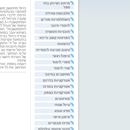
מיתוג ושיווק בתי
ספר
ניהול מתוקשב משנ
למחקרי טכנולוגיות
תלבושת אחידה
הדסה. לדברי החוק
שעברו מניהול לא מתוקשב לניהול מתוקשב.
השתלמויות מורים
המת
לימודי חינוך
טיפוסי של מנהל ל
להתמקשבות". המנה
תוכניות העשרה
כשהוא עובר בפועל
עבודה ניהולי בבי
הפרעות קשב וריכוז
בהטמעת עקרונות מ
נקרא
על ידי החוק
הרצאות
יוזמות חינוכיות מ
עיצוב סביבה לימודית
הניהול הרשתי גם 
על פי המחקר, הטמ
טיפול רגשי
של הערכת הישגי ה
שיטתי.
ספרי לימוד
דוגמה נוספת; הטי
המחשב את כל אירו
עזרי לימוד
מחשבים בחינוך
אטרקציות בדרום
אטרקציות במרכז
אטרקציות בצפון
מוזיאונים
טיול שנתי
מדע וטבע
אימון אישי
מרכז מבקרים
חינוך פיננסי וכלכלת