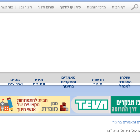
דף הבית
מרכז הזמנות
עיתון קו לחינוך
פורום חינוך
חינוך נכון
צור קשר
שולחן
מאמרים
חדשות
מידע
כנסים
העבודה
ומחקרים
חינוך
ונתונים
ואירועים
למנהל
בחינוך
ם ומאמרים בחינוך
על ניהול ביה"ס