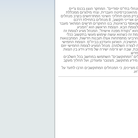
לי בתי"ס יסודיים". המחקר הוצג בכנס צ'ייס
ר מהאוניברסיטה העברית, וצחי מילגרום ממכללת
בדק מהם תהליכי השינוי המתרחשים בקרב מנהלים
בתחילת דרכם
ידע שנאסף בראיונות, בנו החוקרים תרשים המתאר מעבר
לצומת הבא. הצומת הראשון הוא "המניע
וא "נקודת מפנה אישית", המנהל מגיע לצומת זה
ומת זה כשהוא עושה שימוש מעשי בתקשוב ככלי
ת הרביעי מתפתחות אצלו תובנות חדשות, המתבטאות
 החשיבה, הארגון והעדכון בביה"ס. הצומת החמישי
ה לצורה השלמה). מנהל המגיע לצומת החמישי יוזם
ת, שבה יש זרימה ישירה של מידע וידע בין הצוות.
חדש.
נהלים "המתוקשבים" השתמשו במחשב בכל השלבים
מידע מתוקשב, מצטבר ומעודכן, ועל תהליך מעקב
מציינים, כי המנהלים המתוקשבים הרבו לתעד על
ע.