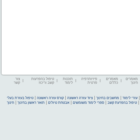
מאמרים
מאמרים
פיזיותרפיה
תוכנות
טיפול בהפרעות
צור
חינוך
כללים
פרטית
לימוד
קשב וריכוז
קשר
|
|
|
|
עזרי לימוד
מחשבים בחינוך
ציוד עזרה ראשונה
קורס עזרה ראשונה
טיפול בעזרת בעלי
|
|
|
|
טיפול בהפרעת קשב
ספרי לימוד משומשים
אבטחת טיולים
תואר ראשון בחינוך
חינוך