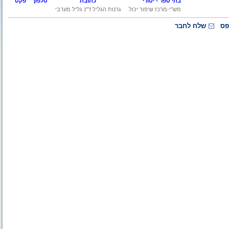
בתי ספר - יסודי
כתובת
טלפון
פקס
מש"י-מרכז שיפור יכול
גרנות הגליל ד"נ גליל מערבי
פס
שלח לחבר