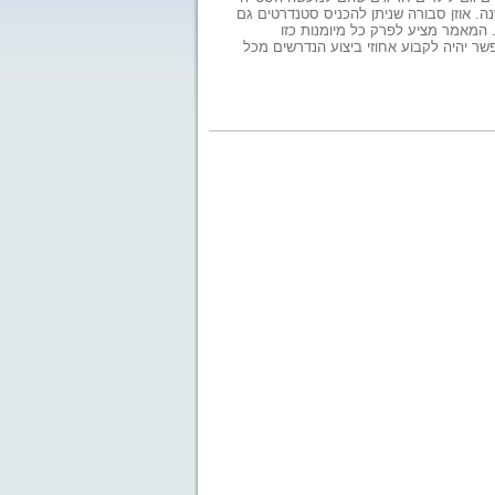
ה. מחברת המאמר, מזל אוזן, עובדת כמרפאה בעיסוק בבי"ס גולני בבית שאן למעלה מ-17 שנה. אוזן סבורה שניתן להכניס סטנדרטים גם
 המאמר מציע לפרק כל מיומנות כזו
ר יהיה לקבוע אחוזי ביצוע הנדרשים מכל