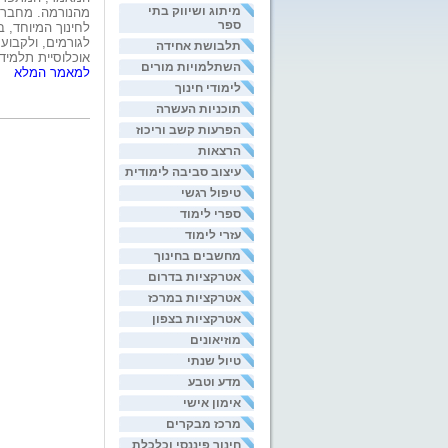
מיתוג ושיווק בתי
ספר
לחינוך המיוחד, 
לגורמים, ולקבוע
תלבושת אחידה
אוכלוסיית תלמידי
השתלמויות מורים
למאמר המלא
לימודי חינוך
תוכניות העשרה
הפרעות קשב וריכוז
הרצאות
עיצוב סביבה לימודית
טיפול רגשי
ספרי לימוד
עזרי לימוד
מחשבים בחינוך
אטרקציות בדרום
אטרקציות במרכז
אטרקציות בצפון
מוזיאונים
טיול שנתי
מדע וטבע
אימון אישי
מרכז מבקרים
חינוך פיננסי וכלכלת