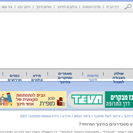
דף הבית
מרכז הזמנות
עיתון קו לחינוך
פורום חינוך
חינוך נכון
צור קשר
שולחן
מאמרים
חדשות
מידע
כנסים
העבודה
ומחקרים
חינוך
ונתונים
ואירועים
למנהל
בחינוך
חינוך
>
עיתוני רשת מהעבר
>
ציפור הנפש
>
ארכיון
>
גיליון אוגוסט-ספטמבר 2007
ע סטנדרטים בחינוך המיוחד?
 באתר "מחמ"ד - משפחות החינוך המיוחד", דן בשאלה האם ניתן לקבוע סטנדרטי